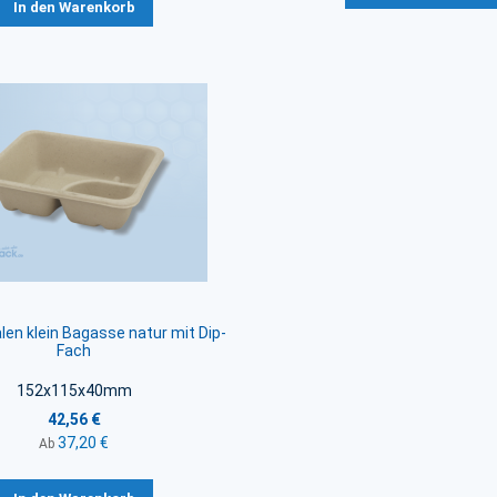
In den Warenkorb
en klein Bagasse natur mit Dip-
Fach
152x115x40mm
42,56 €
37,20 €
Ab