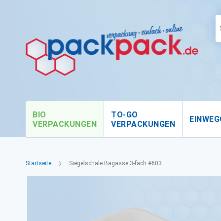
BIO
TO-GO
EINWEG
VERPACKUNGEN
VERPACKUNGEN
Startseite
Siegelschale Bagasse 3-fach #603
Zum
Ende
der
Bildgalerie
springen