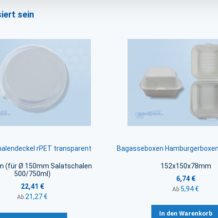
iert sein
halendeckel rPET transparent
Bagasseboxen Hamburgerboxen
 (für Ø 150mm Salatschalen
152x150x78mm
500/750ml)
6,74 €
22,41 €
5,94 €
Ab
21,27 €
Ab
In den Warenkorb