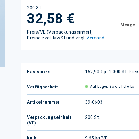
200 St.
32,58 €
Menge
Preis/VE (Verpackungseinheit)
Preise zzgl. MwSt und zzgl.
Versand
Weitere
Basispreis
162,90 € je 1.000 St.
Prei
Informationen
Verfügbarkeit
Auf Lager. Sofort lieferbar.
Artikelnummer
39-0603
Verpackungseinheit
200 St.
(VE)
kalk.
9,65 kg/VE