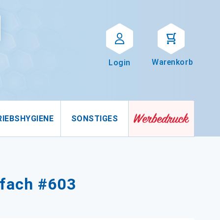
Suche
uche
Warenkorb
Login
RIEBSHYGIENE
SONSTIGES
-fach #603