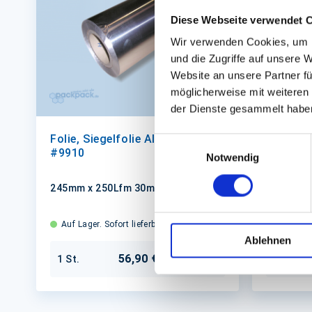
Diese Webseite verwendet 
Wir verwenden Cookies, um I
und die Zugriffe auf unsere 
Website an unsere Partner fü
möglicherweise mit weiteren
der Dienste gesammelt habe
Folie, Siegelfolie Aluminium
Folie, S
Einwilligungsauswahl
#9910
transpa
Notwendig
245mm x 250Lfm 30my
245mm x
Auf Lager. Sofort lieferbar.
Auf Lager
Ablehnen
56,90 €
1 St.
1 St.
In den Warenkorb