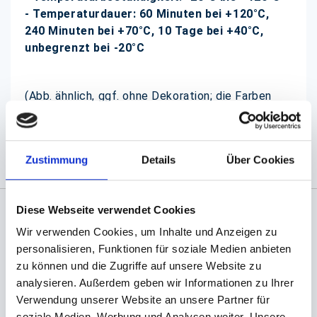
- Temperaturdauer: 60 Minuten bei +120°C,
240 Minuten bei
+70°C, 10 Tage bei +40°C,
unbegrenzt bei -20°C
(Abb. ähnlich, ggf. ohne Dekoration; die Farben
können auf dem Bildschirm anders erscheinen als
das Produkt selbst)
Zustimmung
Details
Über Cookies
Diese Webseite verwendet Cookies
Angaben zur Informationspflichten der GPSR
Wir verwenden Cookies, um Inhalte und Anzeigen zu
Produktsicherheitsverordnung:
packpack.de GmbH, Am
personalisieren, Funktionen für soziale Medien anbieten
Bullhamm 24-26, D-26441 Jever, info@packpack.de
zu können und die Zugriffe auf unsere Website zu
analysieren. Außerdem geben wir Informationen zu Ihrer
Sie könnten auch an folgenden Artikeln
interessiert sein
Verwendung unserer Website an unsere Partner für
soziale Medien, Werbung und Analysen weiter. Unsere