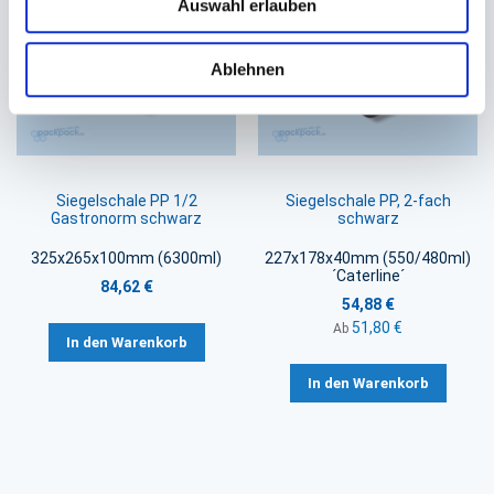
Auswahl erlauben
Ablehnen
Siegelschale PP 1/2
Siegelschale PP, 2-fach
Gastronorm schwarz
schwarz
325x265x100mm (6300ml)
227x178x40mm (550/480ml)
´Caterline´
84,62 €
54,88 €
51,80 €
Ab
In den Warenkorb
In den Warenkorb