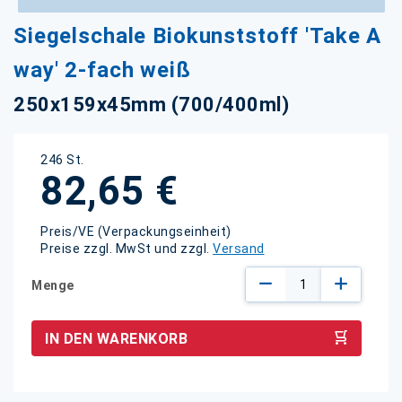
Zum
Siegelschale Biokunststoff 'Take A
Anfang
der
way' 2-fach weiß
Bildgalerie
springen
250x159x45mm (700/400ml)
246 St.
82,65 €
Preis/VE (Verpackungseinheit)
Preise zzgl. MwSt und zzgl.
Versand
Menge
IN DEN WARENKORB