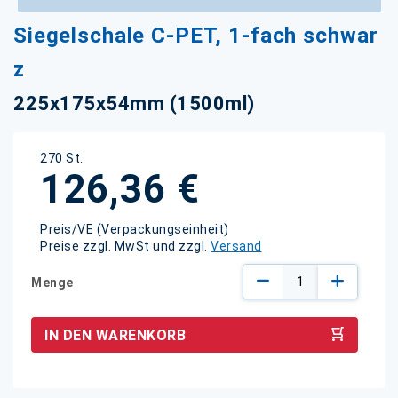
Zum
Siegelschale C-PET, 1-fach schwar
Anfang
der
z
Bildgalerie
springen
225x175x54mm (1500ml)
270 St.
126,36 €
Preis/VE (Verpackungseinheit)
Preise zzgl. MwSt und zzgl.
Versand
Menge
IN DEN WARENKORB