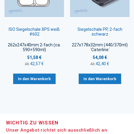
ISO Siegelschale XPS weiß
Siegelschale PP, 2-fach
#602
schwarz
262x247x40mm 2-fach (ca.
227x178x32mm (440/370ml)
590+590ml)
´Caterline´
51,58 €
54,08 €
42,57 €
42,40 €
Ab
Ab
In den Warenkorb
In den Warenkorb
WICHTIG ZU WISSEN
Unser Angebot richtet sich ausschließlich an