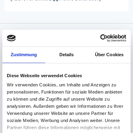
Angaben zur Informationspflichten der GPSR
Produktsicherheitsverordnung:
packpack.de GmbH, Am
Bullhamm 24-26, D-26441 Jever, info@packpack.de
Zustimmung
Details
Über Cookies
Unsere Empfehlungen
Diese Webseite verwendet Cookies
Wir verwenden Cookies, um Inhalte und Anzeigen zu
personalisieren, Funktionen für soziale Medien anbieten
zu können und die Zugriffe auf unsere Website zu
analysieren. Außerdem geben wir Informationen zu Ihrer
Verwendung unserer Website an unsere Partner für
soziale Medien, Werbung und Analysen weiter. Unsere
Partner führen diese Informationen möglicherweise mit