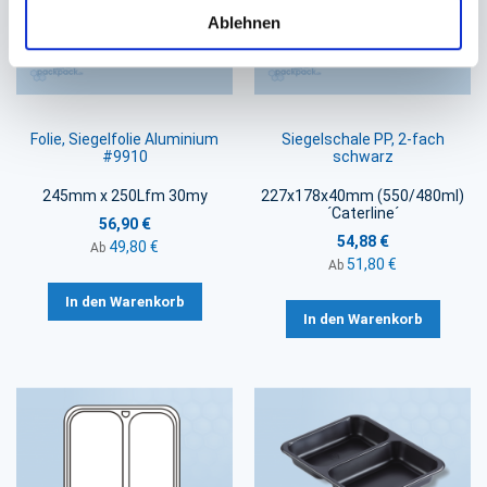
Ablehnen
Folie, Siegelfolie Aluminium
Siegelschale PP, 2-fach
#9910
schwarz
245mm x 250Lfm 30my
227x178x40mm (550/480ml)
´Caterline´
56,90 €
54,88 €
49,80 €
Ab
51,80 €
Ab
In den Warenkorb
In den Warenkorb