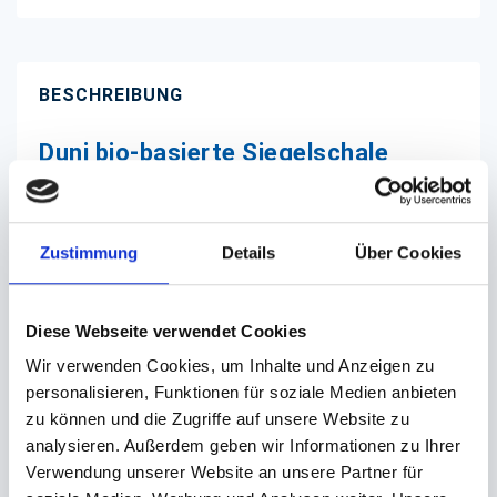
BESCHREIBUNG
Duni bio-basierte Siegelschale
1345ml weiß
Zustimmung
Details
Über Cookies
Diese Siegelschale aus Biobasiertem Kunststoff
fasst 1345 ml und ist gut geeignet für den
Transport von heißen wie kalten Gerichten.
Diese Webseite verwendet Cookies
Wir verwenden Cookies, um Inhalte und Anzeigen zu
- Material: Biobasierter Kunststoff aus
personalisieren, Funktionen für soziale Medien anbieten
Zuckerrohr, PP
zu können und die Zugriffe auf unsere Website zu
- Größe: 227x178x50mm
analysieren. Außerdem geben wir Informationen zu Ihrer
- Fassungsvermögen: 1345ml
Verwendung unserer Website an unsere Partner für