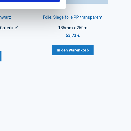
chwarz
Folie, Siegelfolie PP transparent
aterline´
185mm x 250m
53,73 €
In den Warenkorb