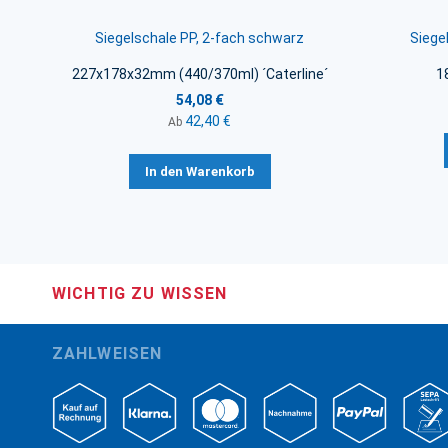
Siegelschale PP, 2-fach schwarz
Siege
227x178x32mm (440/370ml) ´Caterline´
1
54,08 €
42,40 €
Ab
In den Warenkorb
WICHTIG ZU WISSEN
ZAHLWEISEN