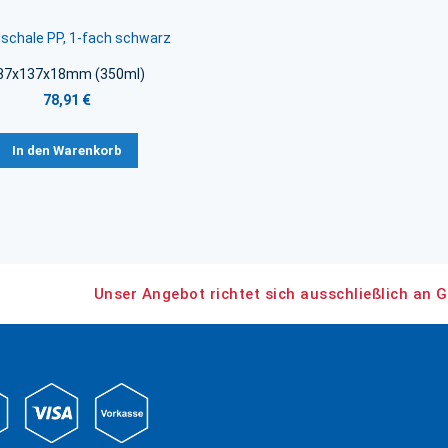
lschale PP, 1-fach schwarz
87x137x18mm (350ml)
78,91 €
In den Warenkorb
Unser Angebot richtet sich ausschließlich an G