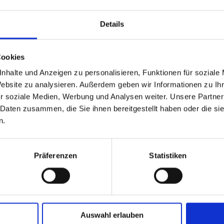
önnen auf dem Bildschirm anders erscheinen als das Produkt
Details
Cookies
nhalte und Anzeigen zu personalisieren, Funktionen für soziale
GPSR Produktsicherheitsverordnung:
packpack.de GmbH, Am Bullham
Website zu analysieren. Außerdem geben wir Informationen zu I
r soziale Medien, Werbung und Analysen weiter. Unsere Partner
 Daten zusammen, die Sie ihnen bereitgestellt haben oder die s
iert sein
n.
Präferenzen
Statistiken
Auswahl erlauben