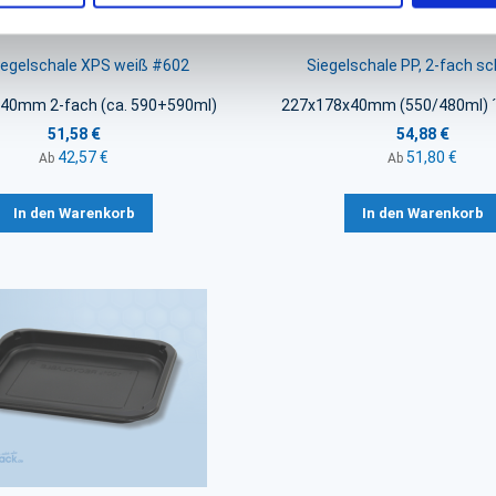
iegelschale XPS weiß #602
Siegelschale PP, 2-fach s
40mm 2-fach (ca. 590+590ml)
227x178x40mm (550/480ml) ´C
51,58 €
54,88 €
42,57 €
51,80 €
Ab
Ab
In den Warenkorb
In den Warenkorb