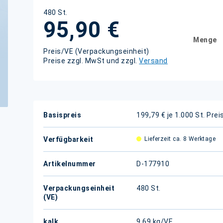
480 St.
95,90 €
Menge
Preis/VE (Verpackungseinheit)
Preise zzgl. MwSt und zzgl.
Versand
Weitere
Basispreis
199,79 € je 1.000 St.
Prei
Informationen
Verfügbarkeit
Lieferzeit ca. 8 Werktage
Artikelnummer
D-177910
Verpackungseinheit
480 St.
(VE)
kalk.
9,69 kg/VE