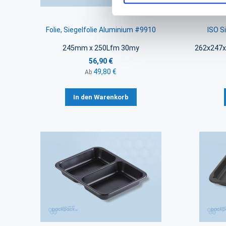
Folie, Siegelfolie Aluminium #9910
ISO S
245mm x 250Lfm 30my
262x247x
56,90 €
49,80 €
Ab
In den Warenkorb