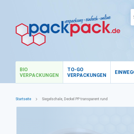
BIO
TO-GO
EINWEG
VERPACKUNGEN
VERPACKUNGEN
Startseite
Siegelschale, Deckel PP transparent rund
Zum
Ende
der
Bildgalerie
springen