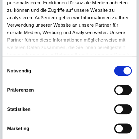
personalisieren, Funktionen für soziale Medien anbieten
lieferbar.
lieferbar.
zu können und die Zugriffe auf unsere Website zu
250 St.
1 St.
analysieren. Außerdem geben wir Informationen zu Ihrer
23,89 €
50,10 €
In den Warenkorb
In den 
Verwendung unserer Website an unsere Partner für
soziale Medien, Werbung und Analysen weiter. Unsere
Partner führen diese Informationen möglicherweise mit
weiteren Daten zusammen, die Sie ihnen bereitgestellt
haben oder die sie im Rahmen Ihrer Nutzung der Dienste
gesammelt haben.
Einwilligungsauswahl
Notwendig
Präferenzen
Menüschalenbox
Aluschalenbox braun
Statistiken
232x180x47mm 'ohne
Druck'
Marketing
Auf Lager. Sofort
lieferbar.