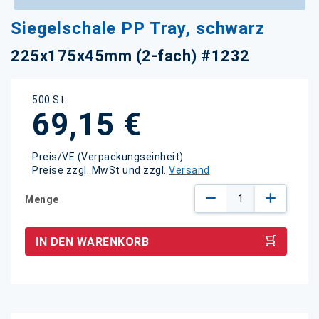
Zum
Siegelschale PP Tray, schwarz
Anfang
der
225x175x45mm (2-fach) #1232
Bildgalerie
springen
500 St.
69,15 €
Preis/VE (Verpackungseinheit)
Preise zzgl. MwSt und zzgl.
Versand
Menge
IN DEN WARENKORB