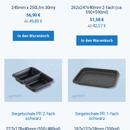
245mm x 250Lfm 30my
262x247x40mm 2-fach (ca.
590+590ml)
56,90 €
51,58 €
49,80 €
Ab
42,57 €
Ab
In den Warenkorb
In den Warenkorb
Siegelschale PP, 2-fach
Siegelschale PP, 1-fach
schwarz
schwarz
227x178x40mm (550/480ml)
187x137x18mm (350ml)