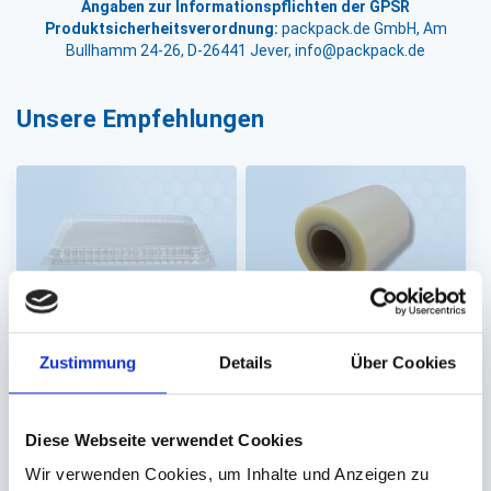
Angaben zur Informationspflichten der GPSR
Produktsicherheitsverordnung:
packpack.de GmbH, Am
Bullhamm 24-26, D-26441 Jever, info@packpack.de
Unsere Empfehlungen
Siegelschale, Deckel
Folie, Siegelfolie PE
Zustimmung
Details
Über Cookies
PP transparent
transparent #9971
für 225x175mm
190mm x 250m
Diese Webseite verwendet Cookies
(240x185x20) #1220
Wir verwenden Cookies, um Inhalte und Anzeigen zu
Auf Lager. Sofort
Auf Lager. Sofort