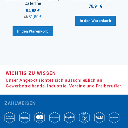
´Caterline´
78,91 €
54,88 €
51,80 €
Ab
In den Warenkorb
In den Warenkorb
WICHTIG ZU WISSEN
Unser Angebot richtet sich ausschließlich an
Gewerbetreibende, Industrie, Vereine und Freiberufler.
ZAHLWEISEN