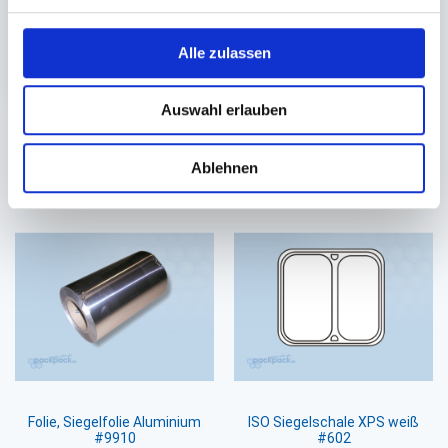
100 St.
18,07 €
Alle zulassen
In den Warenkorb
Auswahl erlauben
Sie könnten auch an folgenden Artikeln
Ablehnen
interessiert sein
Folie, Siegelfolie Aluminium
ISO Siegelschale XPS weiß
#9910
#602