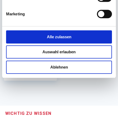
Marketing
Folie, Blumenfolie PP
(Polypropylen)
Alle zulassen
75cm x 1000m, 20my
glasklar-transparent
Auf Lager. Sofort
Auswahl erlauben
lieferbar.
1 Rolle(n)
Ablehnen
55,30 €
In den Warenkorb
WICHTIG ZU WISSEN