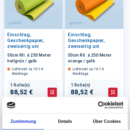
Einschlag,
Einschlag,
Geschenkpapier,
Geschenkpapier,
zweiseitig uni
zweiseitig uni
50cm Rll. á 250 Meter
50cm Rll. á 250 Meter
hellgrün / gelb
orange / gelb
Lieferzeit ca.10-14
Lieferzeit ca.10-14
Werktage
Werktage
1 Rolle(n)
1 Rolle(n)
88,52 €
88,52 €
In den Warenkorb
In den 
Zustimmung
Details
Über Cookies