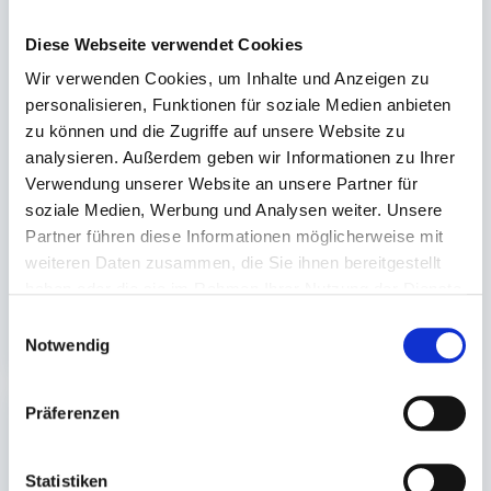
Diese Webseite verwendet Cookies
Wir verwenden Cookies, um Inhalte und Anzeigen zu
Einschlag,
Folie, Blumenfolie PP
personalisieren, Funktionen für soziale Medien anbieten
Geschenkpapier,
(Polypropylen)
zu können und die Zugriffe auf unsere Website zu
zweiseitig uni
analysieren. Außerdem geben wir Informationen zu Ihrer
50cm Rll. á 250 Meter rot
50cm x 1000m, 20my
Verwendung unserer Website an unsere Partner für
/ schwarz #80118
glasklar-transparent
soziale Medien, Werbung und Analysen weiter. Unsere
Lieferzeit ca.10-14
Auf Lager. Sofort
Partner führen diese Informationen möglicherweise mit
Werktage
lieferbar.
weiteren Daten zusammen, die Sie ihnen bereitgestellt
haben oder die sie im Rahmen Ihrer Nutzung der Dienste
1 Rolle(n)
1 Rolle(n)
gesammelt haben.
88,52 €
39,90 €
Einwilligungsauswahl
In den Warenkorb
In den 
Notwendig
Präferenzen
Statistiken