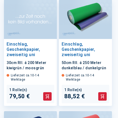
Einschlag,
Einschlag,
Geschenkpapier,
Geschenkpapier,
zweiseitig uni
zweiseitig uni
30cm Rll. á 200 Meter
50cm Rll. á 250 Meter
kiwigrün / moosgrün
dunkelblau / dunkelgrün
Lieferzeit ca.10-14
Lieferzeit ca.10-14
Werktage
Werktage
1 Rolle(n)
1 Rolle(n)
79,50 €
88,52 €
In den Warenkorb
In den 