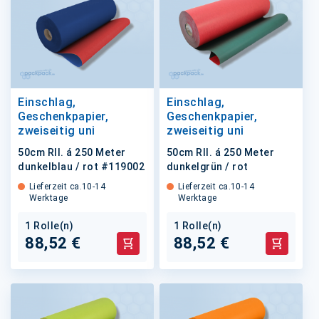
Einschlag,
Einschlag,
Geschenkpapier,
Geschenkpapier,
zweiseitig uni
zweiseitig uni
50cm Rll. á 250 Meter
50cm Rll. á 250 Meter
dunkelblau / rot #119002
dunkelgrün / rot
Lieferzeit ca.10-14
Lieferzeit ca.10-14
Werktage
Werktage
1 Rolle(n)
1 Rolle(n)
88,52 €
88,52 €
In den Warenkorb
In den 