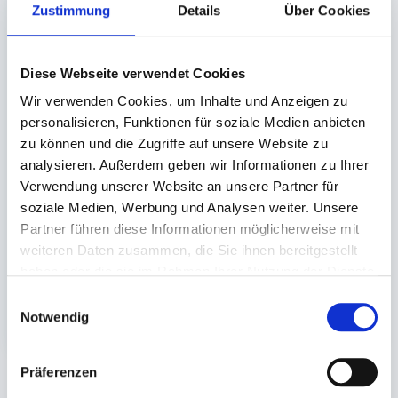
Zustimmung
Details
Über Cookies
Diese Webseite verwendet Cookies
Wir verwenden Cookies, um Inhalte und Anzeigen zu
personalisieren, Funktionen für soziale Medien anbieten
Serviette,
Einschlag,
zu können und die Zugriffe auf unsere Website zu
Prägeserviette
Wachspapier
analysieren. Außerdem geben wir Informationen zu Ihrer
Zelltuch 1-lagig (weiß)
Verwendung unserer Website an unsere Partner für
33x33cm 1/8 Falz (nur für
1/4 Bogen (ca.
soziale Medien, Werbung und Analysen weiter. Unsere
markenfreie Spender)
37,5x50cm)
Partner führen diese Informationen möglicherweise mit
Auf Lager. Sofort
Auf Lager. Sofort
weiteren Daten zusammen, die Sie ihnen bereitgestellt
lieferbar.
lieferbar.
haben oder die sie im Rahmen Ihrer Nutzung der Dienste
5.000 St.
12,5 St.
gesammelt haben.
Einwilligungsauswahl
31,90 €
44,88 €
In den Warenkorb
In den 
Notwendig
Präferenzen