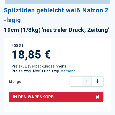
Zum
Spitztüten gebleicht weiß Natron 2
Anfang
der
-lagig
Bildgalerie
springen
19cm (1/8kg) 'neutraler Druck, Zeitung'
500 St.
18,85 €
Preis/VE (Verpackungseinheit)
Preise zzgl. MwSt und zzgl.
Versand
Menge
IN DEN WARENKORB