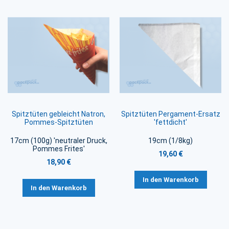
Spitztüten gebleicht Natron,
Spitztüten Pergament-Ersatz
Pommes-Spitztüten
'fettdicht'
17cm (100g) 'neutraler Druck,
19cm (1/8kg)
Pommes Frites'
19,60 €
18,90 €
In den Warenkorb
In den Warenkorb