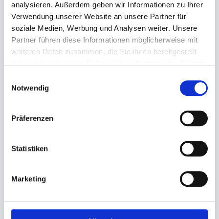
analysieren. Außerdem geben wir Informationen zu Ihrer
Verwendung unserer Website an unsere Partner für
Angaben zur Informationspflichten der GPSR
Produktsicherheitsverordnung:
packpack.de GmbH, Am
soziale Medien, Werbung und Analysen weiter. Unsere
Bullhamm 24-26, D-26441 Jever, info@packpack.de
Partner führen diese Informationen möglicherweise mit
weiteren Daten zusammen, die Sie ihnen bereitgestellt
Sie könnten auch an folgenden Artikeln
haben oder die sie im Rahmen Ihrer Nutzung der Dienste
interessiert sein
gesammelt haben.
Einwilligungsauswahl
Notwendig
Präferenzen
Statistiken
Marketing
Spitztüten gebleicht weiß
Spitztüten gebleicht weiß
Natron 2-lagig
Natron 2-lagig
19cm (1/8kg) 'neutraler Druck,
23cm (1/4kg) 'neutraler Druck,
Zeitung'
Zeitung'