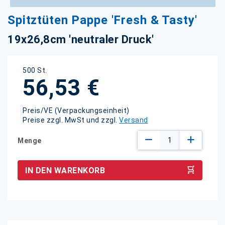
Zum
Spitztüten Pappe 'Fresh & Tasty'
Anfang
der
19x26,8cm 'neutraler Druck'
Bildgalerie
springen
500 St.
56,53 €
Preis/VE (Verpackungseinheit)
Preise zzgl. MwSt und zzgl.
Versand
Menge
IN DEN WARENKORB