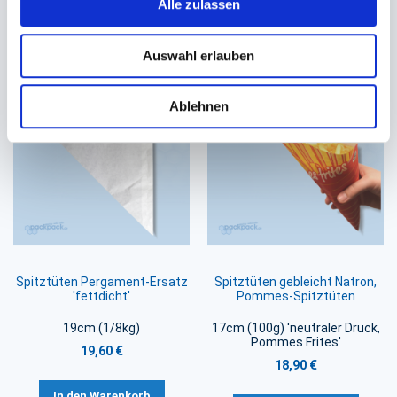
Alle zulassen
18,85 €
24,15 €
Auswahl erlauben
In den Warenkorb
In den Warenkorb
Ablehnen
Spitztüten Pergament-Ersatz
Spitztüten gebleicht Natron,
'fettdicht'
Pommes-Spitztüten
19cm (1/8kg)
17cm (100g) 'neutraler Druck,
Pommes Frites'
19,60 €
18,90 €
In den Warenkorb