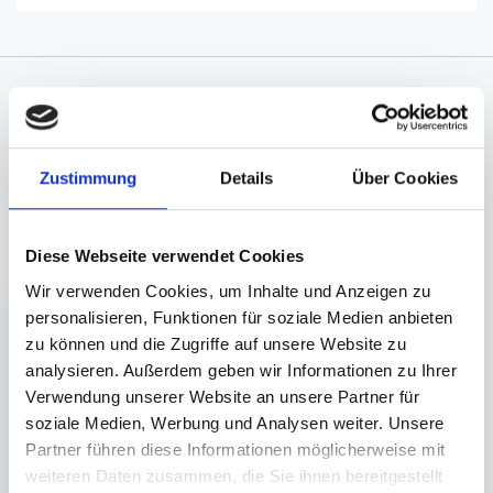
Angaben zur Informationspflichten der GPSR
Produktsicherheitsverordnung:
packpack.de GmbH, Am
Bullhamm 24-26, D-26441 Jever, info@packpack.de
Zustimmung
Details
Über Cookies
Unsere Empfehlungen
Diese Webseite verwendet Cookies
Wir verwenden Cookies, um Inhalte und Anzeigen zu
personalisieren, Funktionen für soziale Medien anbieten
zu können und die Zugriffe auf unsere Website zu
analysieren. Außerdem geben wir Informationen zu Ihrer
Verwendung unserer Website an unsere Partner für
soziale Medien, Werbung und Analysen weiter. Unsere
Partner führen diese Informationen möglicherweise mit
Deckel für
Deckel für
weiteren Daten zusammen, die Sie ihnen bereitgestellt