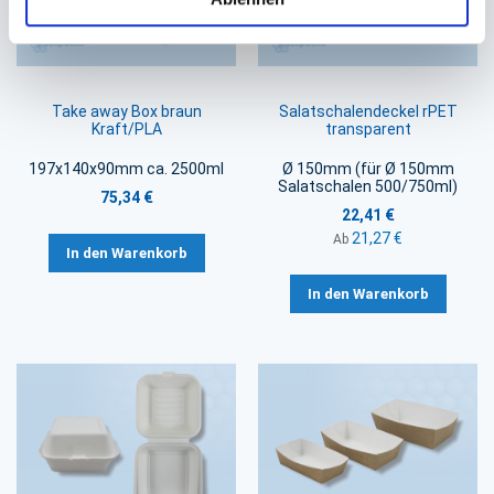
Take away Box braun
Salatschalendeckel rPET
Kraft/PLA
transparent
197x140x90mm ca. 2500ml
Ø 150mm (für Ø 150mm
Salatschalen 500/750ml)
75,34 €
22,41 €
21,27 €
Ab
In den Warenkorb
In den Warenkorb