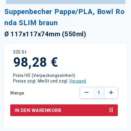
Zum
Suppenbecher Pappe/PLA, Bowl Ro
Anfang
der
nda SLIM braun
Bildgalerie
springen
Ø 117x117x74mm (550ml)
525 St.
98,28 €
Preis/VE (Verpackungseinheit)
Preise zzgl. MwSt und zzgl.
Versand
Menge
IN DEN WARENKORB