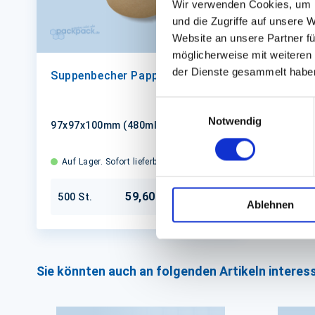
Wir verwenden Cookies, um I
und die Zugriffe auf unsere 
Website an unsere Partner fü
möglicherweise mit weiteren
der Dienste gesammelt habe
Suppenbecher Pappe/PE braun
Einwilligungsauswahl
Notwendig
97x97x100mm (480ml) 16oz
Auf Lager. Sofort lieferbar.
59,60 €
500 St.
In den Warenkorb
Ablehnen
Sie könnten auch an folgenden Artikeln interess