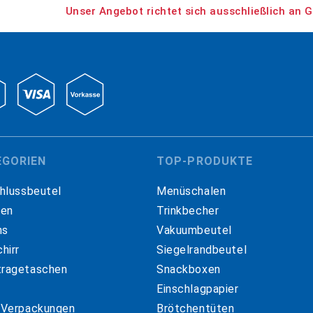
Unser Angebot richtet sich ausschließlich an G
EGORIEN
TOP-PRODUKTE
hlussbeutel
Menüschalen
hen
Trinkbecher
ns
Vakuumbeutel
hirr
Siegelrandbeutel
ragetaschen
Snackboxen
Einschlagpapier
 Verpackungen
Brötchentüten