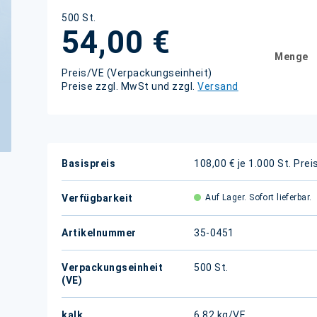
500 St.
54,00 €
Menge
Preis/VE (Verpackungseinheit)
Preise zzgl. MwSt und zzgl.
Versand
Weitere
Basispreis
108,00 € je 1.000 St.
Prei
Informationen
Verfügbarkeit
Auf Lager. Sofort lieferbar.
Artikelnummer
35-0451
Verpackungseinheit
500 St.
(VE)
kalk.
6,82 kg/VE