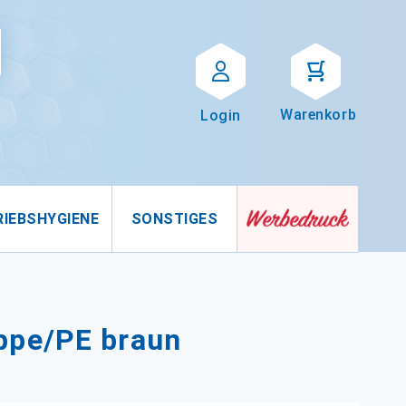
Suche
uche
Warenkorb
Login
RIEBSHYGIENE
SONSTIGES
ppe/PE braun