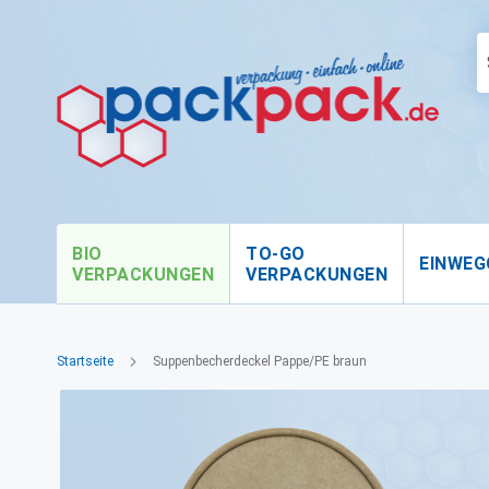
BIO
TO-GO
EINWEG
VERPACKUNGEN
VERPACKUNGEN
Startseite
Suppenbecherdeckel Pappe/PE braun
Zum
Ende
der
Bildgalerie
springen