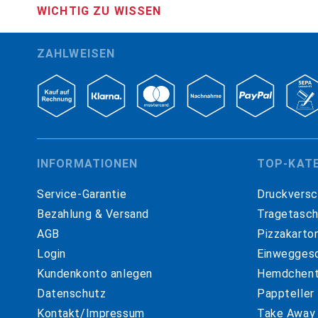
WICHTIG ZU WISSEN
ZAHLWEISEN
INFORMATIONEN
TOP-KAT
Service-Garantie
Druckversc
Bezahlung & Versand
Tragetasc
AGB
Pizzakarto
Login
Einweggesc
Kundenkonto anlegen
Hemdchent
Datenschutz
Pappteller
Kontakt/Impressum
Take Away