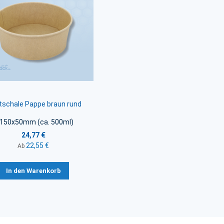
tschale Pappe braun rund
 150x50mm (ca. 500ml)
24,77 €
22,55 €
Ab
In den Warenkorb