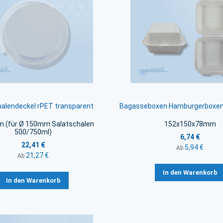
halendeckel rPET transparent
Bagasseboxen Hamburgerboxen
 (für Ø 150mm Salatschalen
152x150x78mm
500/750ml)
6,74 €
22,41 €
5,94 €
Ab
21,27 €
Ab
In den Warenkorb
In den Warenkorb