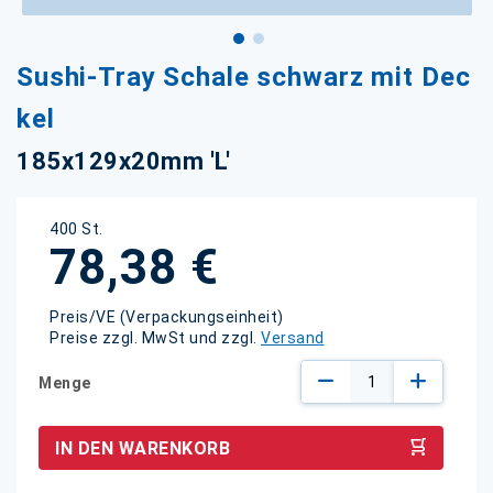
Zum
Sushi-Tray Schale schwarz mit Dec
Anfang
der
kel
Bildgalerie
springen
185x129x20mm 'L'
400 St.
78,38 €
Preis/VE (Verpackungseinheit)
Preise zzgl. MwSt und zzgl.
Versand
Menge
IN DEN WARENKORB