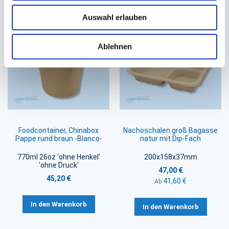
In den Warenkorb
In den Warenkorb
Auswahl erlauben
Ablehnen
Foodcontainer, Chinabox
Nachoschalen groß Bagasse
Pappe rund braun -Blanco-
natur mit Dip-Fach
770ml 26oz 'ohne Henkel'
200x158x37mm
'ohne Druck'
47,00 €
45,20 €
41,60 €
Ab
In den Warenkorb
In den Warenkorb