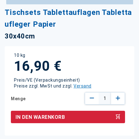
Zum
Tischsets Tablettauflagen Tabletta
Anfang
der
ufleger Papier
Bildgalerie
springen
30x40cm
10 kg
16,90 €
Preis/VE (Verpackungseinheit)
Preise zzgl. MwSt und zzgl.
Versand
Menge
IN DEN WARENKORB