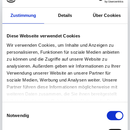
Zustimmung
Details
Über Cookies
Angaben zur Informationspflichten der GPSR
Produktsicherheitsverordnung:
packpack.de GmbH, Am
Bullhamm 24-26, D-26441 Jever, info@packpack.de
Diese Webseite verwendet Cookies
Sie könnten auch an folgenden Artikeln
interessiert sein
Wir verwenden Cookies, um Inhalte und Anzeigen zu
personalisieren, Funktionen für soziale Medien anbieten
zu können und die Zugriffe auf unsere Website zu
analysieren. Außerdem geben wir Informationen zu Ihrer
Verwendung unserer Website an unsere Partner für
soziale Medien, Werbung und Analysen weiter. Unsere
Partner führen diese Informationen möglicherweise mit
weiteren Daten zusammen, die Sie ihnen bereitgestellt
haben oder die sie im Rahmen Ihrer Nutzung der Dienste
gesammelt haben.
Einwilligungsauswahl
Tischläufer, Evolin- Tête-á-
Tischläufer, Evolin- Tête-á-
Notwendig
Tête
Tête
41cm Breit 20x1,20m
41cm Breit 20x1,20m