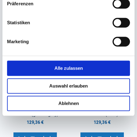
Abschnitte (schwarz)
Abschnitte (bordeaux)
Präferenzen
89,64 €
89,64 €
Statistiken
In den Warenkorb
In den Warenkorb
Marketing
Alle zulassen
Auswahl erlauben
Ablehnen
Mitteldecke Evolin
Mitteldecke Evolin
84x84cm (granite grey)
84x84cm (weiß)
129,36 €
129,36 €