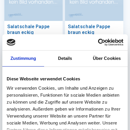
Salatschale Pappe
Salatschale Pappe
braun eckig
braun eckig
170x170x50mm (ca.
170x170x65mm (ca.
900ml)
1200ml)
Zustimmung
Details
Über Cookies
Lieferzeit ca. 8 Werktage
Lieferzeit ca. 8 Werktage
300 St.
300 St.
78,03 €
88,68 €
Diese Webseite verwendet Cookies
In den Warenkorb
In den 
Wir verwenden Cookies, um Inhalte und Anzeigen zu
personalisieren, Funktionen für soziale Medien anbieten
zu können und die Zugriffe auf unsere Website zu
analysieren. Außerdem geben wir Informationen zu Ihrer
Verwendung unserer Website an unsere Partner für
soziale Medien, Werbung und Analysen weiter. Unsere
Partner führen diese Informationen möglicherweise mit