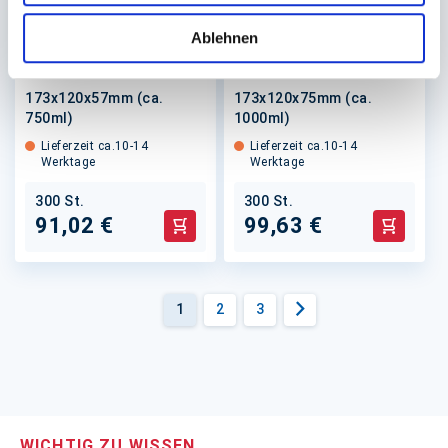
Kartonschale Funpac-
Kartonschale Funpac-
Ablehnen
Schale Kraft/PLA
Schale Kraft/PLA
173x120x57mm (ca.
173x120x75mm (ca.
750ml)
1000ml)
Lieferzeit ca.10-14
Lieferzeit ca.10-14
Werktage
Werktage
300 St.
300 St.
91,02 €
99,63 €
In den Warenkorb
In den 
Seite
Sie
Seite
Seite
1
2
3
lesen
Seite
Weiter
gerade
die
Seite
WICHTIG ZU WISSEN