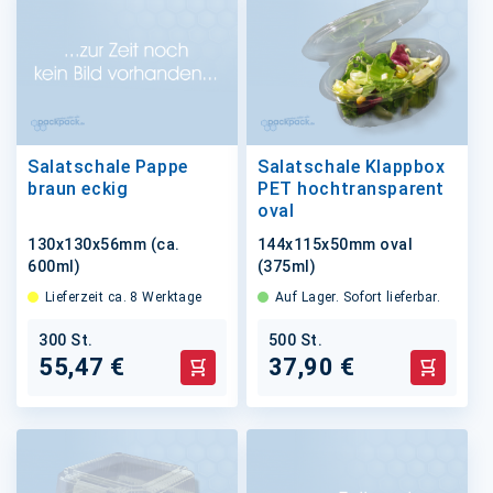
Salatschale Pappe
Salatschale Klappbox
braun eckig
PET hochtransparent
oval
130x130x56mm (ca.
144x115x50mm oval
600ml)
(375ml)
Lieferzeit ca. 8 Werktage
Auf Lager. Sofort lieferbar.
300 St.
500 St.
55,47 €
37,90 €
In den Warenkorb
In den 