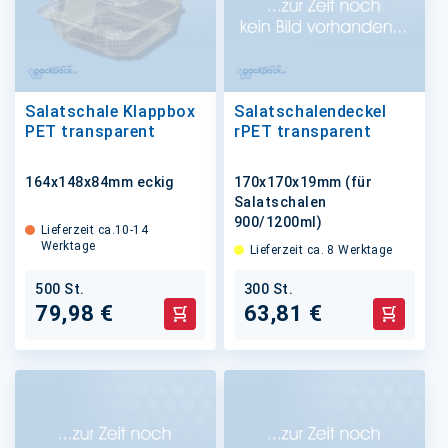
Salatschale Klappbox
Salatschalendeckel
PET transparent
rPET transparent
164x148x84mm eckig
170x170x19mm (für
Salatschalen
900/1200ml)
Lieferzeit ca.10-14
Werktage
Lieferzeit ca. 8 Werktage
500 St.
300 St.
79,98 €
63,81 €
In den Warenkorb
In den 