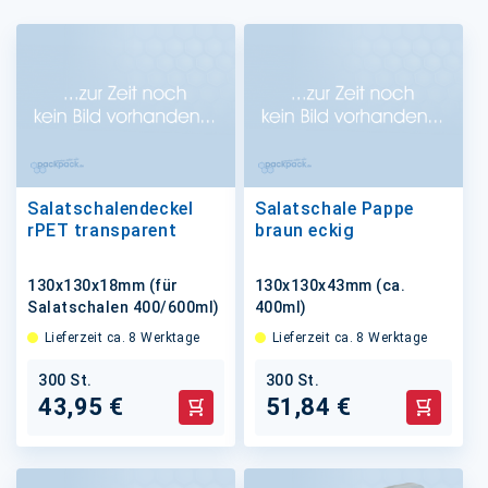
Salatschalendeckel
Salatschale Pappe
rPET transparent
braun eckig
130x130x18mm (für
130x130x43mm (ca.
Salatschalen 400/600ml)
400ml)
Lieferzeit ca. 8 Werktage
Lieferzeit ca. 8 Werktage
300 St.
300 St.
43,95 €
51,84 €
In den Warenkorb
In den 