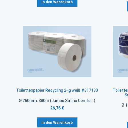
In den Warenkorb
Toilettenpapier Recycling 2-lg weiß #317130
Toilette
S
Ø 260mm, 380m (Jumbo Satino Comfort)
Ø 1
26,76 €
In den Warenkorb