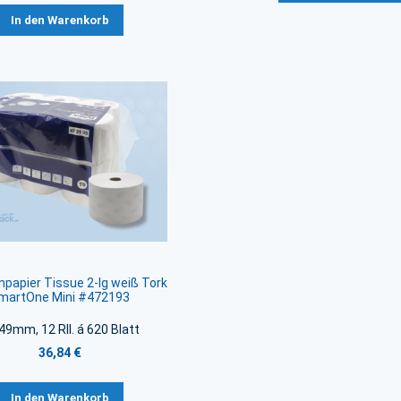
In den Warenkorb
npapier Tissue 2-lg weiß Tork
martOne Mini #472193
49mm, 12 Rll. á 620 Blatt
36,84 €
In den Warenkorb