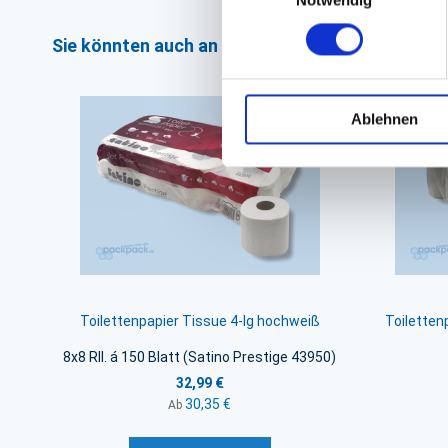
Sie könnten auch an folgenden Artikeln interess
Ablehnen
Toilettenpapier Tissue 4-lg hochweiß
Toiletten
8x8 Rll. á 150 Blatt (Satino Prestige 43950)
32,99 €
30,35 €
Ab