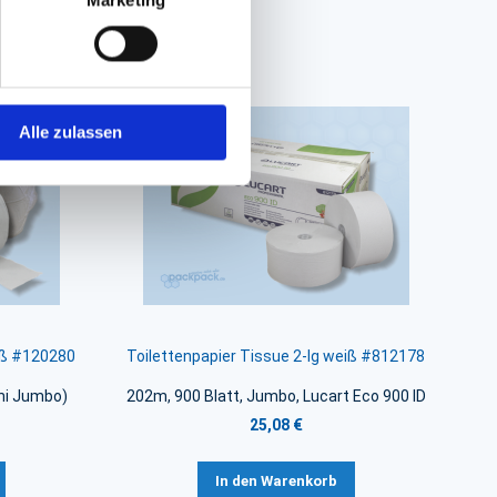
Alle zulassen
eiß #120280
Toilettenpapier Tissue 2-lg weiß #812178
ni Jumbo)
202m, 900 Blatt, Jumbo, Lucart Eco 900 ID
25,08 €
In den Warenkorb