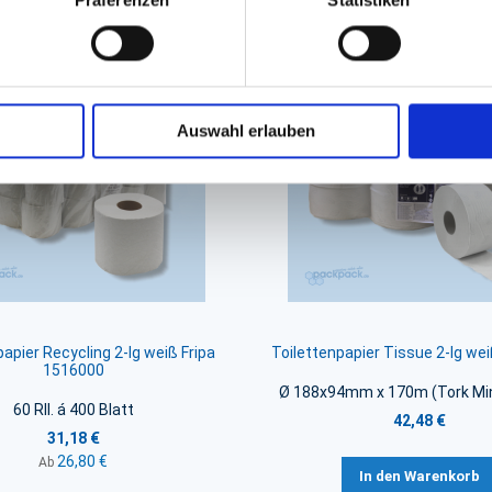
iert sein
Auswahl erlauben
papier Recycling 2-lg weiß Fripa
Toilettenpapier Tissue 2-lg w
1516000
Ø 188x94mm x 170m (Tork Mi
60 Rll. á 400 Blatt
42,48 €
31,18 €
26,80 €
Ab
In den Warenkorb