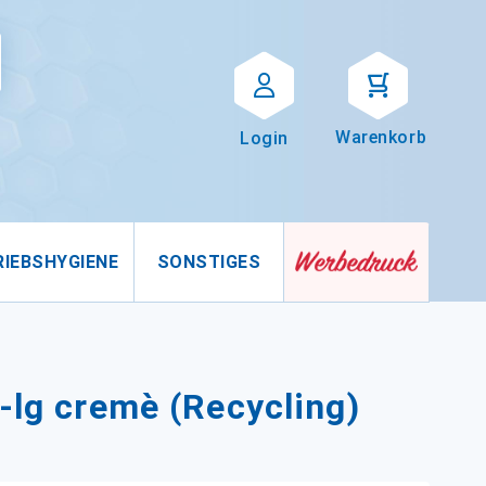
Suche
uche
Warenkorb
Login
RIEBSHYGIENE
SONSTIGES
-lg cremè (Recycling)