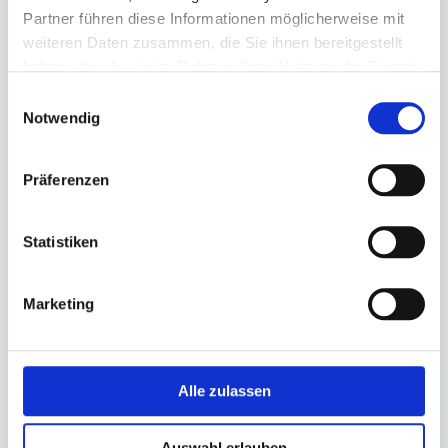
Partner führen diese Informationen möglicherweise mit
weiteren Daten zusammen, die Sie ihnen bereitgestellt
haben oder die sie im Rahmen Ihrer Nutzung der Dienste
gesammelt haben.
Einwilligungsauswahl
Notwendig
Präferenzen
Toilettenpapier Tissue 2-lg
Toilettenpapier Tissue 4-lg
cremè (Recycling)
hochweiß
Statistiken
8x8 Rll. á 250 Blatt
8x8 Rll. á 150 Blatt (Satino
Prestige 43950)
13,94 €
Marketing
32,99 €
12,95 €
Ab
30,35 €
Ab
In den Warenkorb
In den Warenkorb
Alle zulassen
Auswahl erlauben