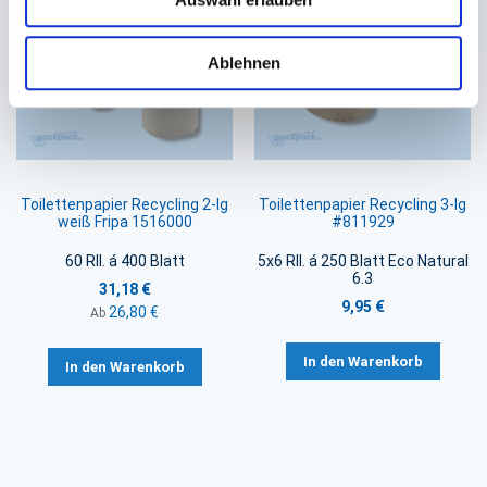
Ablehnen
Toilettenpapier Recycling 2-lg
Toilettenpapier Recycling 3-lg
weiß Fripa 1516000
#811929
60 Rll. á 400 Blatt
5x6 Rll. á 250 Blatt Eco Natural
6.3
31,18 €
9,95 €
26,80 €
Ab
In den Warenkorb
In den Warenkorb