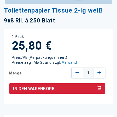
Zum
Toilettenpapier Tissue 2-lg weiß
Anfang
der
9x8 Rll. á 250 Blatt
Bildgalerie
springen
1 Pack.
25,80 €
Preis/VE (Verpackungseinheit)
Preise zzgl. MwSt und zzgl.
Versand
Menge
IN DEN WARENKORB