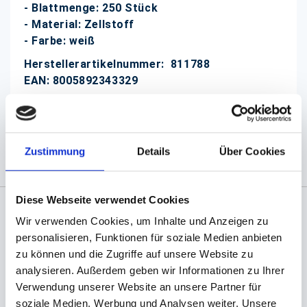
- Blattmenge: 250 Stück
- Material: Zellstoff
- Farbe: weiß
Herstellerartikelnummer: 811788
EAN: 8005892343329
(Abb. evtl. ähnlich, ggf. ohne Dekoration)
Zustimmung
Details
Über Cookies
Diese Webseite verwendet Cookies
Wir verwenden Cookies, um Inhalte und Anzeigen zu
Angaben zur Informationspflichten der GPSR
personalisieren, Funktionen für soziale Medien anbieten
Produktsicherheitsverordnung:
packpack.de GmbH, Am
zu können und die Zugriffe auf unsere Website zu
Bullhamm 24-26, D-26441 Jever, info@packpack.de
analysieren. Außerdem geben wir Informationen zu Ihrer
Sie könnten auch an folgenden Artikeln
Verwendung unserer Website an unsere Partner für
interessiert sein
soziale Medien, Werbung und Analysen weiter. Unsere