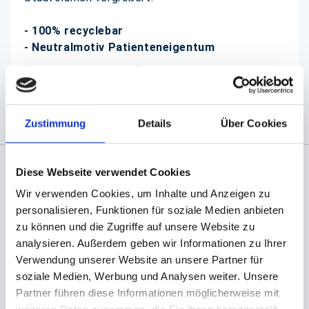
- 100% recyclebar
- Neutralmotiv Patienteneigentum
(Abb. evtl. ähnlich, ggf. ohne Dekoration, Motiv
kann variieren)
Zustimmung
Details
Über Cookies
Diese Webseite verwendet Cookies
Angaben zur Informationspflichten der GPSR
Wir verwenden Cookies, um Inhalte und Anzeigen zu
Produktsicherheitsverordnung:
packpack.de GmbH, Am
personalisieren, Funktionen für soziale Medien anbieten
Bullhamm 24-26, D-26441 Jever, info@packpack.de
zu können und die Zugriffe auf unsere Website zu
Sie könnten auch an folgenden Artikeln
analysieren. Außerdem geben wir Informationen zu Ihrer
interessiert sein
Verwendung unserer Website an unsere Partner für
soziale Medien, Werbung und Analysen weiter. Unsere
Partner führen diese Informationen möglicherweise mit