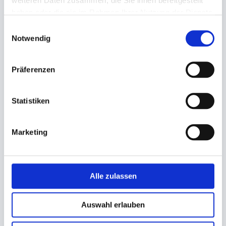
weiteren Daten zusammen, die Sie ihnen bereitgestellt
haben oder die sie im Rahmen Ihrer Nutzung der Dienste
gesammelt haben.
Einwilligungsauswahl
Notwendig
Präferenzen
Tragetasche,
Tragetasche, DKT LDPE
Tiefkühltragetaschen LDPE
transparent
Statistiken
440x470+45mm
370x440+50mm 50my
(Doppel-Kraft-Tragegriff)
64,88 €
39,15 €
Marketing
In den Warenkorb
In den Warenkorb
Alle zulassen
Auswahl erlauben