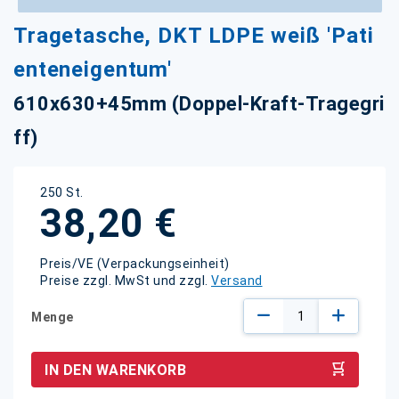
Zum
Tragetasche, DKT LDPE weiß 'Pati
Anfang
der
enteneigentum'
Bildgalerie
springen
610x630+45mm (Doppel-Kraft-Tragegri
ff)
250 St.
38,20 €
Preis/VE (Verpackungseinheit)
Preise zzgl. MwSt und zzgl.
Versand
Menge
IN DEN WARENKORB