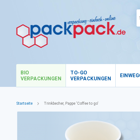
BIO
TO-GO
EINWEG
VERPACKUNGEN
VERPACKUNGEN
Startseite
Trinkbecher, Pappe 'Coffee to go'
Zum
Ende
der
Bildgalerie
springen