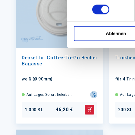
Ablehnen
Deckel für Coffee-To-Go Becher
Trinkbec
Bagasse
weiß (Ø 90mm)
für 4 Tr
Auf Lager. Sofort lieferbar.
Auf Lager
46,20 €
1.000 St.
200 St.
In den Warenkorb