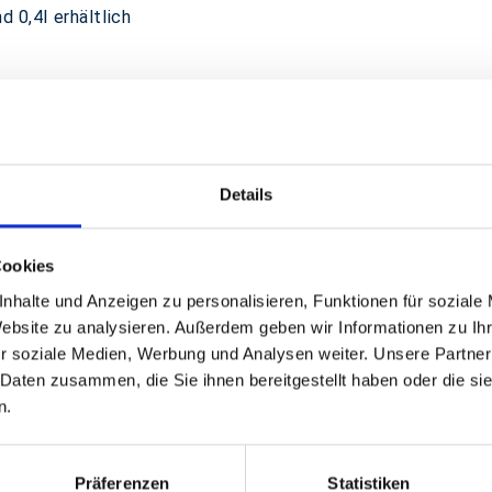
d 0,4l erhältlich
n Bechern - ab 25.000 Stück
Details
Cookies
nhalte und Anzeigen zu personalisieren, Funktionen für soziale
GPSR Produktsicherheitsverordnung:
packpack.de GmbH, Am Bullham
Website zu analysieren. Außerdem geben wir Informationen zu I
r soziale Medien, Werbung und Analysen weiter. Unsere Partner
 Daten zusammen, die Sie ihnen bereitgestellt haben oder die s
n.
Präferenzen
Statistiken