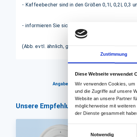
- Kaffeebecher sind in den Größen 0,1l, 0,2l, 0,3 un
- informieren Sie sich jetzt über Ihr Logo auf de
(Abb. evtl. ähnlich, ggf. ohne Dekoration)
Zustimmung
Diese Webseite verwendet 
Wir verwenden Cookies, um I
Angaben zur Informationspflichten der 
und die Zugriffe auf unsere 
Website an unsere Partner fü
Unsere Empfehlungen
möglicherweise mit weiteren
der Dienste gesammelt habe
Einwilligungsauswahl
Notwendig