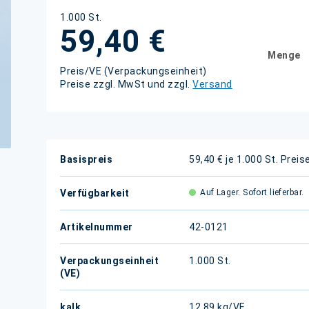
1.000 St.
59,40 €
Menge
Preis/VE (Verpackungseinheit)
Preise zzgl. MwSt und zzgl.
Versand
Weitere
Basispreis
59,40 € je 1.000 St.
Preis
Informationen
Verfügbarkeit
Auf Lager. Sofort lieferbar.
Artikelnummer
42-0121
Verpackungseinheit
1.000 St.
(VE)
kalk.
12,89 kg/VE