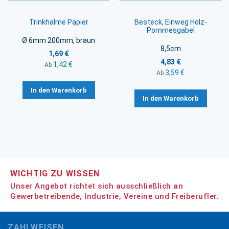
Trinkhalme Papier
Besteck, Einweg Holz-
Pommesgabel
Ø 6mm 200mm, braun
8,5cm
1,69 €
4,83 €
1,42 €
Ab
3,59 €
Ab
In den Warenkorb
In den Warenkorb
WICHTIG ZU WISSEN
Unser Angebot richtet sich ausschließlich an
Gewerbetreibende, Industrie, Vereine und Freiberufler.
ZAHLWEISEN