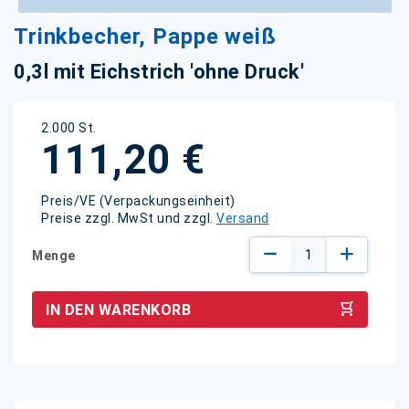
Zum
Trinkbecher, Pappe weiß
Anfang
der
0,3l mit Eichstrich 'ohne Druck'
Bildgalerie
springen
2.000 St.
111,20 €
Preis/VE (Verpackungseinheit)
Preise zzgl. MwSt und zzgl.
Versand
Menge
IN DEN WARENKORB