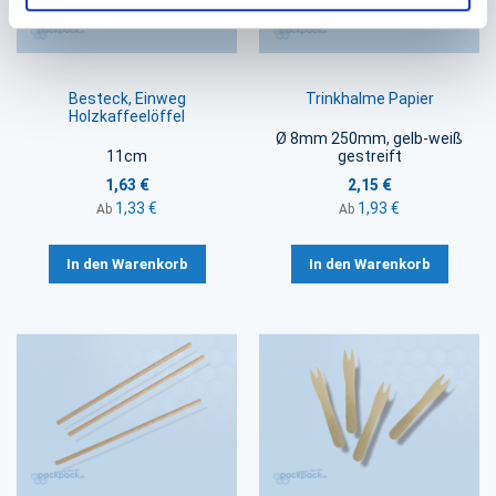
Besteck, Einweg
Trinkhalme Papier
Holzkaffeelöffel
Ø 8mm 250mm, gelb-weiß
11cm
gestreift
1,63 €
2,15 €
1,33 €
1,93 €
Ab
Ab
In den Warenkorb
In den Warenkorb