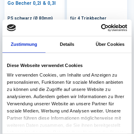
Go Becher 0,2l & 0,3l
PS schwarz (Ø 80mm)
für 4 Trinkbecher
21x21x4cm
Auf Lager. Sofort
Auf Lager. Sofort
lieferbar.
lieferbar.
Zustimmung
Details
Über Cookies
1.000 St.
200 St.
18,61 €
23,99 €
In den Warenkorb
In den 
Diese Webseite verwendet Cookies
Wir verwenden Cookies, um Inhalte und Anzeigen zu
personalisieren, Funktionen für soziale Medien anbieten
zu können und die Zugriffe auf unsere Website zu
analysieren. Außerdem geben wir Informationen zu Ihrer
Verwendung unserer Website an unsere Partner für
soziale Medien, Werbung und Analysen weiter. Unsere
Partner führen diese Informationen möglicherweise mit
Deckel für Coffee-To-
Trinkbecherhalter
weiteren Daten zusammen, die Sie ihnen bereitgestellt
Go Becher 0,2l & 0,3l
haben oder die sie im Rahmen Ihrer Nutzung der Dienste