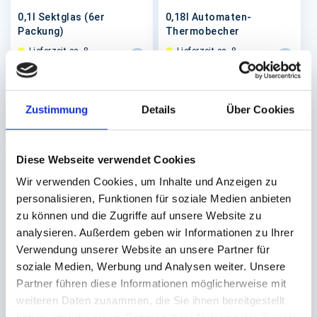
0,1l Sektglas (6er
0,18l Automaten-
Packung)
Thermobecher
Lieferzeit ca. 8
Lieferzeit ca. 8
Werktage
Werktage
288 St.
3.000 St.
52,98 €
96,90 €
Zustimmung
Details
Über Cookies
In den Warenkorb
In den 
Diese Webseite verwendet Cookies
Wir verwenden Cookies, um Inhalte und Anzeigen zu
personalisieren, Funktionen für soziale Medien anbieten
zu können und die Zugriffe auf unsere Website zu
analysieren. Außerdem geben wir Informationen zu Ihrer
Verwendung unserer Website an unsere Partner für
soziale Medien, Werbung und Analysen weiter. Unsere
Partner führen diese Informationen möglicherweise mit
weiteren Daten zusammen, die Sie ihnen bereitgestellt
Trinkbecher, Pappe