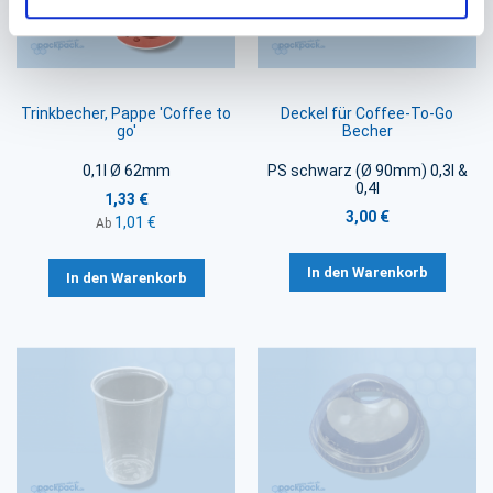
Trinkbecher, Pappe 'Coffee to
Deckel für Coffee-To-Go
go'
Becher
0,1l Ø 62mm
PS schwarz (Ø 90mm) 0,3l &
0,4l
1,33 €
3,00 €
1,01 €
Ab
In den Warenkorb
In den Warenkorb