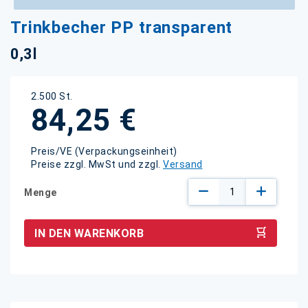
Zum
Trinkbecher PP transparent
Anfang
der
0,3l
Bildgalerie
springen
2.500 St.
84,25 €
Preis/VE (Verpackungseinheit)
Preise zzgl. MwSt und zzgl.
Versand
Menge
IN DEN WARENKORB