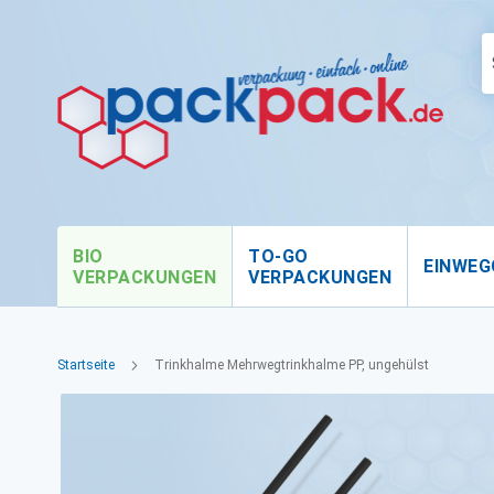
BIO
TO-GO
EINWEG
VERPACKUNGEN
VERPACKUNGEN
Startseite
Trinkhalme Mehrwegtrinkhalme PP, ungehülst
Zum
Ende
der
Bildgalerie
springen