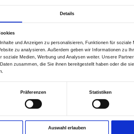
z, 15cm 'reusable straws'
Details
PP) sind vollständig recycelbar und spülmaschinenfest, v
Cookies
in Industrie- und Haushaltsgeschirrspülern durchlaufen, w
 haben.
nhalte und Anzeigen zu personalisieren, Funktionen für soziale
Website zu analysieren. Außerdem geben wir Informationen zu I
r soziale Medien, Werbung und Analysen weiter. Unsere Partner
 Daten zusammen, die Sie ihnen bereitgestellt haben oder die s
n.
erfekt für den Gebrauch zu Hause, in Restaurants, Bars, Ca
Präferenzen
Statistiken
d ideal für gesellige Anlässe wie Partys, Picknicks, Grillab
Auswahl erlauben