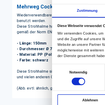
Mehrweg Cocktail Trinkhalme schwar
Zustimmung
Wiederverwendbare Trinkhalme aus Polypropylen (
benutzt werden.
Diese Webseite verwendet 
Diese Strohhalme haben erfolgreich 50 Spülgänge 
gemäß der Norm EN 12875-1:2005 standgehalten
Wir verwenden Cookies, um I
und die Zugriffe auf unsere 
- Länge: 150mm
Website an unsere Partner fü
- Durchmesser Ø 7mm
möglicherweise mit weiteren
- Material: PP (Polypropylen)
der Dienste gesammelt habe
- Farbe: schwarz
Einwilligungsauswahl
Diese Strohhalme sind vielseitig einsetzbar und p
Notwendig
und vielen anderen Gelegenheiten geeignet. Sie sin
(Abb. evtl. ähnlich, ggf. ohne Dekoration)
Ablehnen