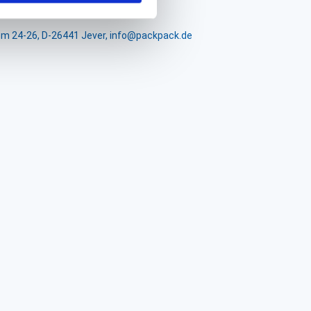
m 24-26, D-26441 Jever, info@packpack.de