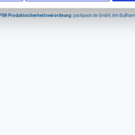
GPSR Produktsicherheitsverordnung:
packpack.de GmbH, Am Bullham