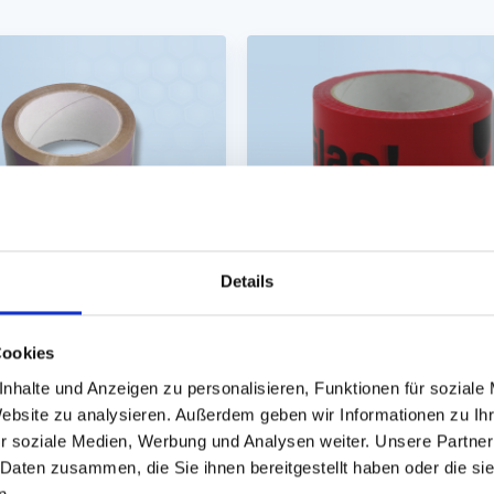
Details
nd, Paketband braun PP
Klebeband, Paketband
orange/rot PP
Cookies
nhalte und Anzeigen zu personalisieren, Funktionen für soziale
m Rll. (Acrylatkleber,
66m x 50mm Rll. 'Vorsicht Gl
Website zu analysieren. Außerdem geben wir Informationen zu I
r soziale Medien, Werbung und Analysen weiter. Unsere Partner
. Sofort lieferbar.
Auf Lager. Sofort lieferbar.
 Daten zusammen, die Sie ihnen bereitgestellt haben oder die s
n.