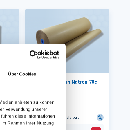
Über Cookies
Packpapier braun Natron 70g
 Medien anbieten zu können
as'
70cm Rolle
hrer Verwendung unserer
 führen diese Informationen
Auf Lager. Sofort lieferbar.
ie im Rahmen Ihrer Nutzung