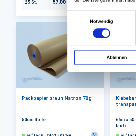
57,00 €
25 St.
36 St.
In den Warenkorb
Einwilligungsauswahl
Notwendig
Ablehnen
Packpapier braun Natron 70g
Klebeba
transpa
50cm Rolle
66m x 50m
laut)
Auf Lager. Sofort lieferbar.
Auf Lager