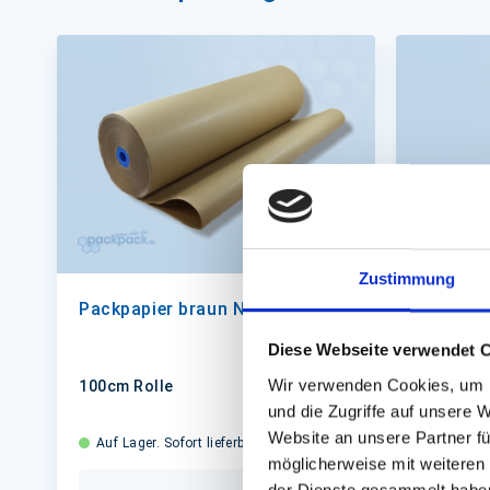
Zustimmung
Packpapier braun Natron 70g
Klebeba
Diese Webseite verwendet 
Wir verwenden Cookies, um I
100cm Rolle
66m x 50m
leise)
und die Zugriffe auf unsere 
Website an unsere Partner fü
Auf Lager. Sofort lieferbar.
Auf Lager
möglicherweise mit weiteren
der Dienste gesammelt habe