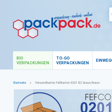
BIO
TO-GO
EINWEG
VERPACKUNGEN
VERPACKUNGEN
Startseite
Versandkarton Faltkarton 0201 BC braun/braun
Zum
Ende
der
Bildgalerie
springen