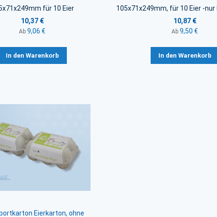
5x71x249mm für 10 Eier
105x71x249mm, für 10 Eier -nur
10,37 €
10,87 €
9,06 €
9,50 €
Ab
Ab
In den Warenkorb
In den Warenkorb
ortkarton Eierkarton, ohne