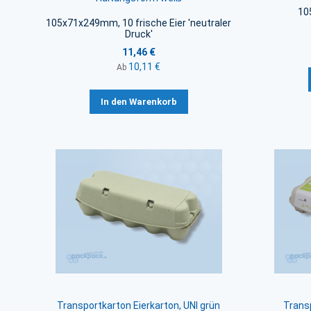
10
105x71x249mm, 10 frische Eier 'neutraler
Druck'
11,46 €
10,11 €
Ab
In den Warenkorb
Transportkarton Eierkarton, UNI grün
Transp