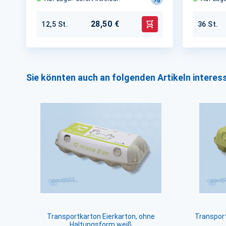
28,50 €
12,5 St.
36 St.
In den Warenkorb
Sie könnten auch an folgenden Artikeln interess
Transportkarton Eierkarton, ohne
Transport
Haltungsform weiß