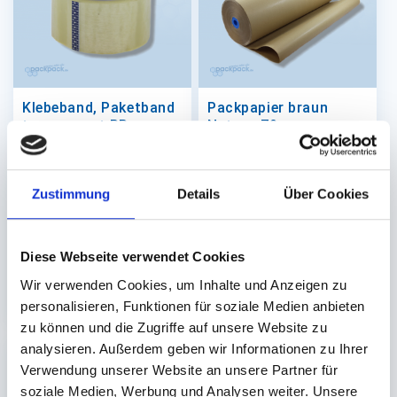
Klebeband, Paketband
Packpapier braun
transparent PP
Natron 70g
66m x 50mm Rll.
100cm Rolle
(Acrylatkleber, laut)
Zustimmung
Details
Über Cookies
Auf Lager. Sofort
Auf Lager. Sofort
lieferbar.
lieferbar.
Diese Webseite verwendet Cookies
36 St.
25 St.
25,20 €
57,00 €
Wir verwenden Cookies, um Inhalte und Anzeigen zu
In den Warenkorb
In den 
personalisieren, Funktionen für soziale Medien anbieten
zu können und die Zugriffe auf unsere Website zu
analysieren. Außerdem geben wir Informationen zu Ihrer
Verwendung unserer Website an unsere Partner für
soziale Medien, Werbung und Analysen weiter. Unsere