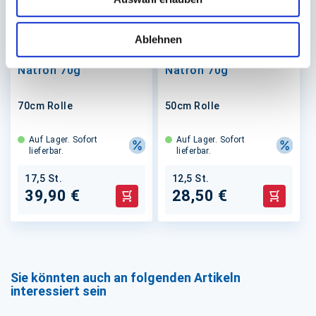
Ablehnen
Packpapier braun
Packpapier braun
Natron 70g
Natron 70g
70cm Rolle
50cm Rolle
Auf Lager. Sofort
Auf Lager. Sofort
lieferbar.
lieferbar.
17,5 St.
12,5 St.
39,90 €
28,50 €
In den Warenkorb
In den 
Sie könnten auch an folgenden Artikeln
interessiert sein