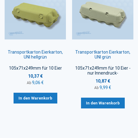
Transportkarton Eierkarton,
Transportkarton Eierkarton,
UNI hellgrün
UNI grün
105x71x249mm für 10 Eier
105x71x249mm für 10 Eier -
nur Innendruck-
10,37 €
10,87 €
9,06 €
Ab
9,99 €
Ab
In den Warenkorb
In den Warenkorb