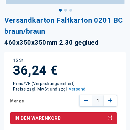
Zum
Versandkarton Faltkarton 0201 BC
Anfang
der
braun/braun
Bildgalerie
springen
460x350x350mm 2.30 geglued
15 St.
36,24 €
Preis/VE (Verpackungseinheit)
Preise zzgl. MwSt und zzgl.
Versand
Menge
IN DEN WARENKORB