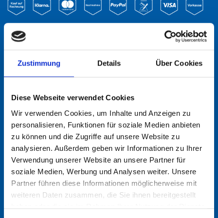
INFORMATIONEN
Zustimmung
Details
Über Cookies
Service-Garantie
Bezahlung & Versand
AGB
Diese Webseite verwendet Cookies
Login
Wir verwenden Cookies, um Inhalte und Anzeigen zu
Kundenkonto anlegen
personalisieren, Funktionen für soziale Medien anbieten
Datenschutz
zu können und die Zugriffe auf unsere Website zu
analysieren. Außerdem geben wir Informationen zu Ihrer
Kontakt/Impressum
Verwendung unserer Website an unsere Partner für
soziale Medien, Werbung und Analysen weiter. Unsere
TOP-KATEGORIEN
Partner führen diese Informationen möglicherweise mit
Druckverschlussbeutel
weiteren Daten zusammen, die Sie ihnen bereitgestellt
haben oder die sie im Rahmen Ihrer Nutzung der Dienste
Tragetaschen