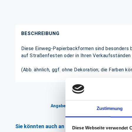
BESCHREIBUNG
Diese Einweg-Papierbackformen sind besonders bel
auf Straßenfesten oder in Ihren Verkaufsständen
(Abb. ähnlich, ggf. ohne Dekoration; die Farben k
Angaben zur Informationspflichten der 
Zustimmung
Sie könnten auch an folgenden Artikeln interess
Diese Webseite verwendet 