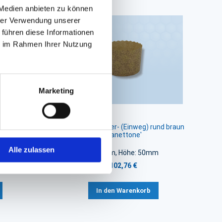
 Medien anbieten zu können
hrer Verwendung unserer
 führen diese Informationen
ie im Rahmen Ihrer Nutzung
Marketing
chteckig
Backform, Papier- (Einweg) rund braun
'Panettone'
Alle zulassen
Ø 70mm, Höhe: 50mm
102,76 €
In den Warenkorb