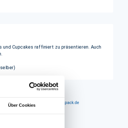
 und Cupcakes raffiniert zu präsentieren. Auch
n.
 selber)
m 24-26, D-26441 Jever, info@packpack.de
Über Cookies