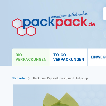
BIO
TO-GO
EINWEG
VERPACKUNGEN
VERPACKUNGEN
Startseite
Backform, Papier- (Einweg) rund 'Tulip-Cup'
Zum
Ende
der
Bildgalerie
springen