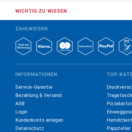
WICHTIG ZU WISSEN
ZAHLWEISEN
INFORMATIONEN
TOP-KAT
Service-Garantie
Druckversc
Bezahlung & Versand
Tragetasc
AGB
Pizzakarto
Login
Einweggesc
Kundenkonto anlegen
Hemdchent
Datenschutz
Pappteller