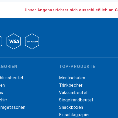
Unser Angebot richtet sich ausschließlich an G
EGORIEN
TOP-PRODUKTE
hlussbeutel
Menüschalen
hen
Trinkbecher
ns
Vakuumbeutel
hirr
Siegelrandbeutel
ragetaschen
Snackboxen
Einschlagpapier