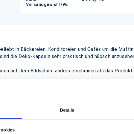
Versandgewicht/VE
iebt in Bäckereien, Konditoreien und Cafés um die Muffins
 sind die Deko-Kapseln sehr praktisch und hübsch anzusehe
önnen auf dem Bildschirm anders erscheinen als das Produkt
GPSR Produktsicherheitsverordnung:
packpack.de GmbH, Am Bullham
Details
iert sein
Cookies