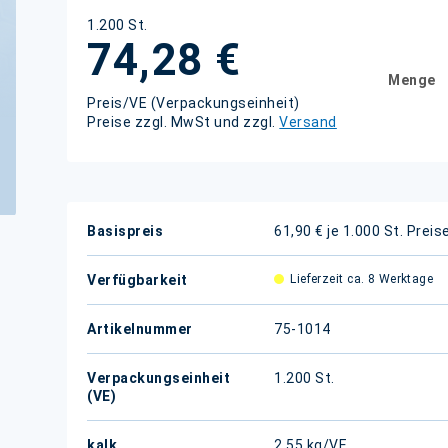
1.200 St.
74,28 €
Menge
Preis/VE (Verpackungseinheit)
Preise zzgl. MwSt und zzgl.
Versand
Weitere
Basispreis
61,90 € je 1.000 St.
Preis
Informationen
Verfügbarkeit
Lieferzeit ca. 8 Werktage
Artikelnummer
75-1014
Verpackungseinheit
1.200 St.
(VE)
kalk.
2,55 kg/VE