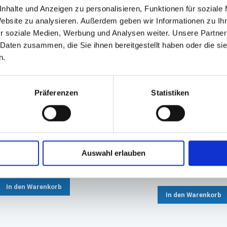
nhalte und Anzeigen zu personalisieren, Funktionen für soziale
Website zu analysieren. Außerdem geben wir Informationen zu I
r soziale Medien, Werbung und Analysen weiter. Unsere Partner
 Daten zusammen, die Sie ihnen bereitgestellt haben oder die s
n.
Präferenzen
Statistiken
form, Gebäckkapseln weiß
Backform, Holzbackform re
'Archiduc'
Ø 80mm Höhe: 25mm
Auswahl erlauben
240x115x70mm
13,71 €
65,63 €
In den Warenkorb
In den Warenkorb