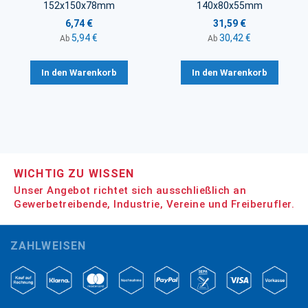
152x150x78mm
140x80x55mm
6,74 €
31,59 €
5,94 €
30,42 €
Ab
Ab
In den Warenkorb
In den Warenkorb
WICHTIG ZU WISSEN
Unser Angebot richtet sich ausschließlich an
Gewerbetreibende, Industrie, Vereine und Freiberufler.
ZAHLWEISEN