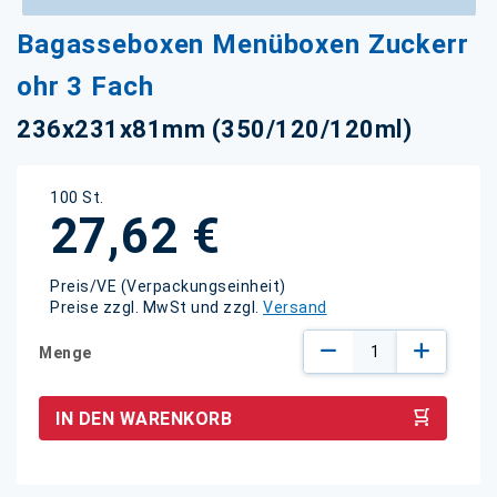
Zum
Bagasseboxen Menüboxen Zuckerr
Anfang
der
ohr 3 Fach
Bildgalerie
springen
236x231x81mm (350/120/120ml)
100 St.
27,62 €
Preis/VE (Verpackungseinheit)
Preise zzgl. MwSt und zzgl.
Versand
Menge
IN DEN WARENKORB