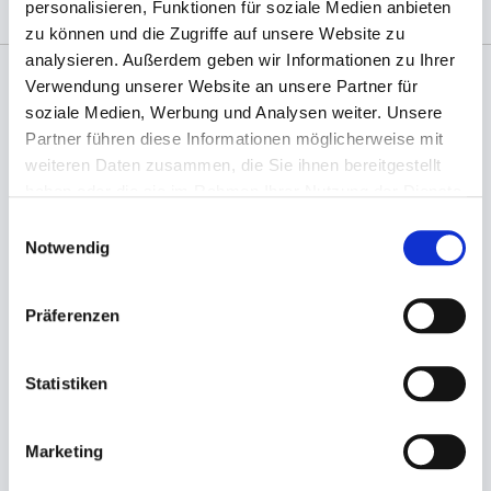
personalisieren, Funktionen für soziale Medien anbieten
zu können und die Zugriffe auf unsere Website zu
analysieren. Außerdem geben wir Informationen zu Ihrer
Verwendung unserer Website an unsere Partner für
Angaben zur Informationspflichten der GPSR
soziale Medien, Werbung und Analysen weiter. Unsere
Produktsicherheitsverordnung:
packpack.de GmbH, Am
Partner führen diese Informationen möglicherweise mit
Bullhamm 24-26, D-26441 Jever, info@packpack.de
weiteren Daten zusammen, die Sie ihnen bereitgestellt
haben oder die sie im Rahmen Ihrer Nutzung der Dienste
Sie könnten auch an folgenden Artikeln
interessiert sein
gesammelt haben.
Einwilligungsauswahl
Notwendig
Präferenzen
Statistiken
Marketing
Take away Box braun
Salatschalendeckel rPET