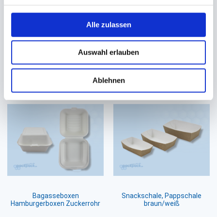
Kraft/PLA
transparent
197x140x90mm ca. 2500ml
Ø 150mm (für Ø 150mm
Alle zulassen
Salatschalen 500/750ml)
75,34 €
22,41 €
21,27 €
Ab
Auswahl erlauben
In den Warenkorb
In den Warenkorb
Ablehnen
Bagasseboxen
Snackschale, Pappschale
Hamburgerboxen Zuckerrohr
braun/weiß