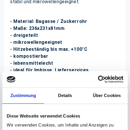
stabil und mikrowellengeeignet.
- Material: Bagasse / Zuckerrohr
- Maße: 236x231x81mm
- dreigeteilt
- mikrowellengeeignet
-
Hitzebeständig
bis max. +100°C
- kompostierbar
- lebensmittelecht
- ideal für Imbisse, Lieferservices,
Fleischereien, Kantinen
usw.
Zustimmung
Details
Über Cookies
Perfekt geeignet für ein nachhaltiges Imbiss-und
Außerhausgeschäft.
Diese Webseite verwendet Cookies
(Abb. evtl. ähnlich, ggf. ohne Dekoration)
Wir verwenden Cookies, um Inhalte und Anzeigen zu