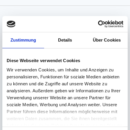
Angaben zur Informationspflichten der GPSR
Produktsicherheitsverordnung:
packpack.de GmbH, Am
Bullhamm 24-26, D-26441 Jever, info@packpack.de
Zustimmung
Details
Über Cookies
Unsere Empfehlungen
Diese Webseite verwendet Cookies
Wir verwenden Cookies, um Inhalte und Anzeigen zu
personalisieren, Funktionen für soziale Medien anbieten
zu können und die Zugriffe auf unsere Website zu
analysieren. Außerdem geben wir Informationen zu Ihrer
Verwendung unserer Website an unsere Partner für
soziale Medien, Werbung und Analysen weiter. Unsere
Partner führen diese Informationen möglicherweise mit
Deckel für
weiteren Daten zusammen, die Sie ihnen bereitgestellt
Feinkostbecher
haben oder die sie im Rahmen Ihrer Nutzung der Dienste
transparent