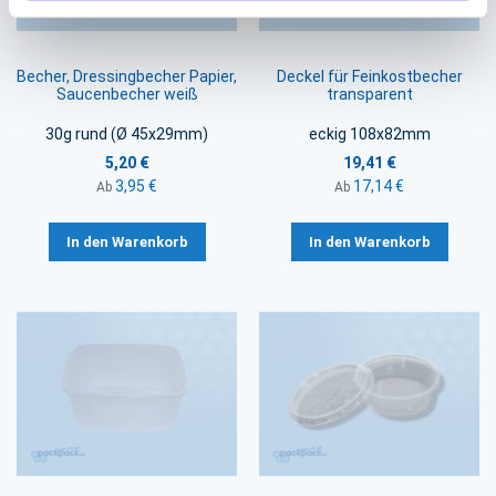
Becher, Dressingbecher Papier,
Deckel für Feinkostbecher
Saucenbecher weiß
transparent
30g rund (Ø 45x29mm)
eckig 108x82mm
5,20 €
19,41 €
3,95 €
17,14 €
Ab
Ab
In den Warenkorb
In den Warenkorb