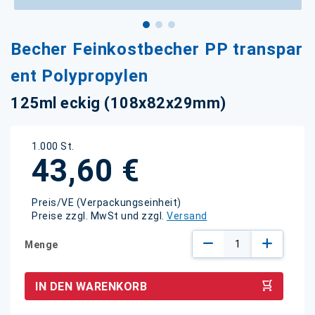
Zum
Becher Feinkostbecher PP transpar
Anfang
der
ent Polypropylen
Bildgalerie
springen
125ml eckig (108x82x29mm)
1.000 St.
43,60 €
Preis/VE (Verpackungseinheit)
Preise zzgl. MwSt und zzgl.
Versand
Menge
IN DEN WARENKORB