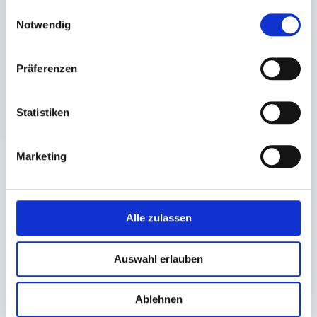
gesammelt haben.
Einwilligungsauswahl
eckig 108x82mm (PP)
Notwendig
Auf Lager. Sofort
lieferbar.
Präferenzen
1.000 St.
29,90 €
In den Warenkorb
Statistiken
Marketing
Sie könnten auch an folgenden Artikeln
interessiert sein
Alle zulassen
Auswahl erlauben
Ablehnen