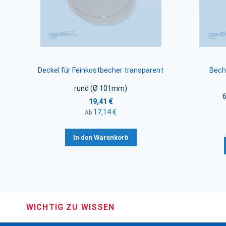
Deckel für Feinkostbecher transparent
Bech
rund (Ø 101mm)
19,41 €
17,14 €
Ab
In den Warenkorb
WICHTIG ZU WISSEN