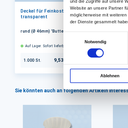
und die Zugriffe auf unsere 
Website an unsere Partner fü
Deckel für Feinkostbecher
Becher,
möglicherweise mit weiteren
transparent
'Buttert
der Dienste gesammelt habe
rund (Ø 46mm) 'Buttertopf'
30ml run
Einwilligungsauswahl
Notwendig
Auf Lager. Sofort lieferbar.
Auf Lager
9,53 €
1.000 St.
1.000 St
In den Warenkorb
Ablehnen
Sie könnten auch an folgenden Artikeln interess