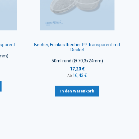
nsparent
Becher, Feinkostbecher PP transparent mit
Deckel
6mm)
50ml rund (Ø 70,3x24mm)
17,20 €
16,43 €
Ab
In den Warenkorb