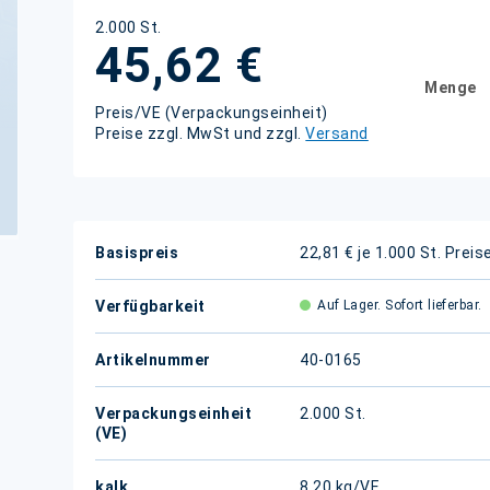
2.000 St.
45,62 €
Menge
Preis/VE (Verpackungseinheit)
Preise zzgl. MwSt und zzgl.
Versand
Weitere
Basispreis
22,81 € je 1.000 St.
Preis
Informationen
Verfügbarkeit
Auf Lager. Sofort lieferbar.
Artikelnummer
40-0165
Verpackungseinheit
2.000 St.
(VE)
kalk.
8,20 kg/VE