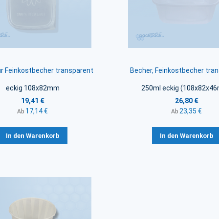
ür Feinkostbecher transparent
Becher, Feinkostbecher tra
eckig 108x82mm
250ml eckig (108x82x4
19,41 €
26,80 €
17,14 €
23,35 €
Ab
Ab
In den Warenkorb
In den Warenkorb