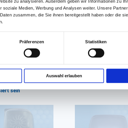
Website zu analysieren. Außerdem geben wir Informationen zu I
r soziale Medien, Werbung und Analysen weiter. Unsere Partner
 Feinkostbecher PP weiß
 Daten zusammen, die Sie ihnen bereitgestellt haben oder die s
opf'
n.
d (Ø 46x28mm)
Präferenzen
Statistiken
. Sofort lieferbar.
13,28 €
.
In den Warenkorb
Auswahl erlauben
iert sein