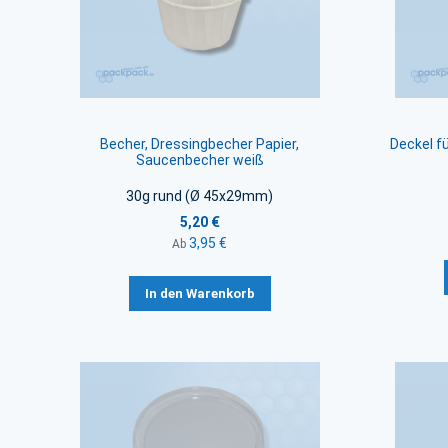
Becher, Dressingbecher Papier,
Deckel f
Saucenbecher weiß
30g rund (Ø 45x29mm)
5,20 €
3,95 €
Ab
In den Warenkorb