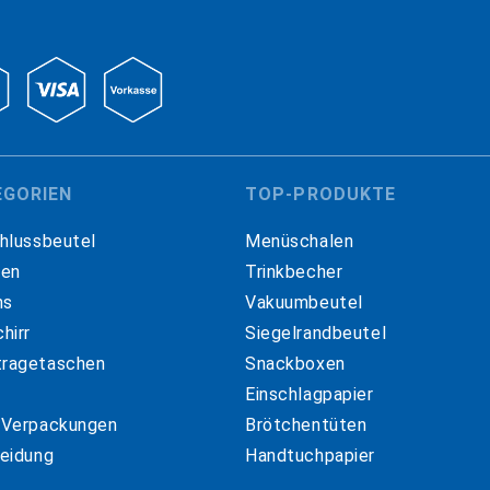
EGORIEN
TOP-PRODUKTE
hlussbeutel
Menüschalen
hen
Trinkbecher
ns
Vakuumbeutel
hirr
Siegelrandbeutel
ragetaschen
Snackboxen
Einschlagpapier
 Verpackungen
Brötchentüten
eidung
Handtuchpapier