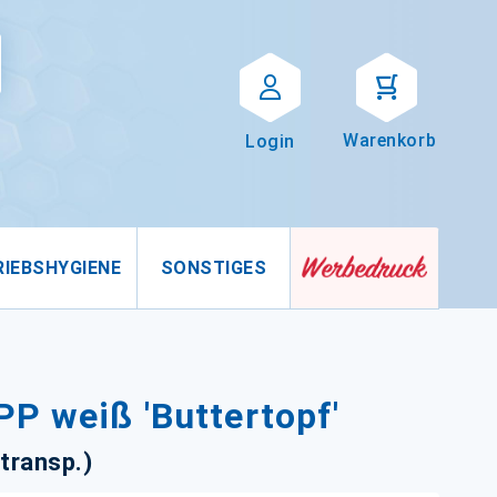
Suche
uche
Warenkorb
Login
RIEBSHYGIENE
SONSTIGES
PP weiß 'Buttertopf'
transp.)