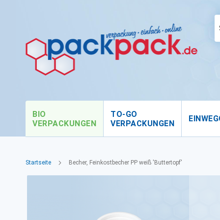
BIO
TO-GO
EINWEG
VERPACKUNGEN
VERPACKUNGEN
Startseite
Becher, Feinkostbecher PP weiß 'Buttertopf'
Zum
Ende
der
Bildgalerie
springen