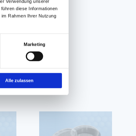
hrer Verwendung unserer
 führen diese Informationen
ie im Rahmen Ihrer Nutzung
Marketing
Alle zulassen