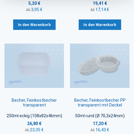
5,20 €
19,41 €
3,95 €
17,14 €
Ab
Ab
In den Warenkorb
In den Warenkorb
Becher, Feinkostbecher
Becher, Feinkostbecher PP
transparent
transparent mit Deckel
250ml eckig (108x82x46mm)
50ml rund (Ø 70,3x24mm)
26,80 €
17,20 €
23,35 €
16,43 €
Ab
Ab