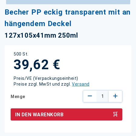
Zum
Becher PP eckig transparent mit an
Anfang
der
hängendem Deckel
Bildgalerie
springen
127x105x41mm 250ml
500 St.
39,62 €
Preis/VE (Verpackungseinheit)
Preise zzgl. MwSt und zzgl.
Versand
Menge
IN DEN WARENKORB