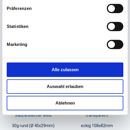
11,61 €
In den Warenkorb
Präferenzen
Statistiken
Sie könnten auch an folgenden Artikeln
interessiert sein
Marketing
Alle zulassen
Auswahl erlauben
Ablehnen
Becher, Dressingbecher Papier,
Deckel für Feinkostbecher
Saucenbecher weiß
transparent
30g rund (Ø 45x29mm)
eckig 108x82mm