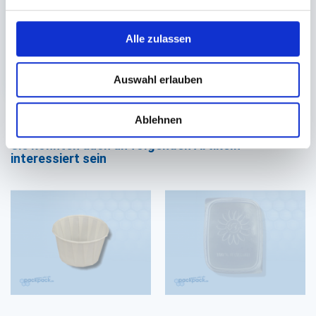
Auf Lager. Sofort
lieferbar.
Alle zulassen
300 St.
33,18 €
In den Warenkorb
Auswahl erlauben
Ablehnen
Sie könnten auch an folgenden Artikeln
interessiert sein