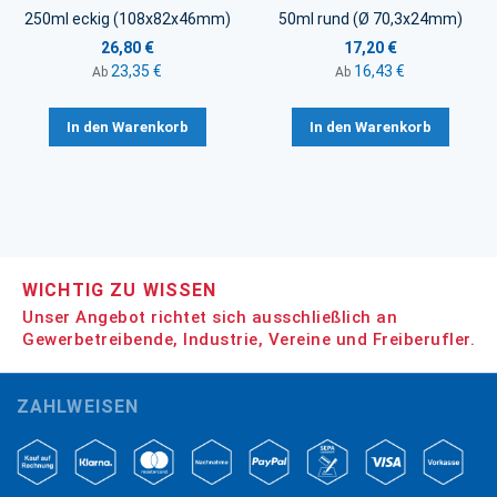
250ml eckig (108x82x46mm)
50ml rund (Ø 70,3x24mm)
26,80 €
17,20 €
23,35 €
16,43 €
Ab
Ab
In den Warenkorb
In den Warenkorb
WICHTIG ZU WISSEN
Unser Angebot richtet sich ausschließlich an
Gewerbetreibende, Industrie, Vereine und Freiberufler.
ZAHLWEISEN