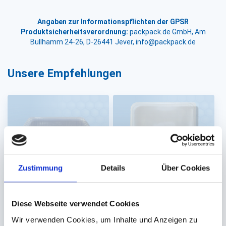
Angaben zur Informationspflichten der GPSR
Produktsicherheitsverordnung:
packpack.de GmbH, Am
Bullhamm 24-26, D-26441 Jever, info@packpack.de
Unsere Empfehlungen
Zustimmung
Details
Über Cookies
Becher PP eckig
Deckel PP transparent
transparent (#RE 180)
(für #RE 180)
Diese Webseite verwendet Cookies
180x133x35mm 500ml
180x133mm
Wir verwenden Cookies, um Inhalte und Anzeigen zu