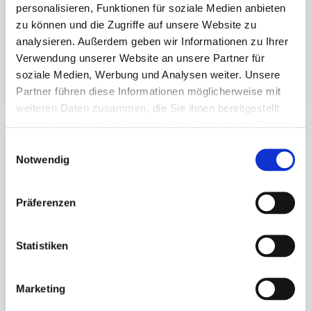
personalisieren, Funktionen für soziale Medien anbieten
Auf Lager. Sofort
Auf Lager. Sofort
zu können und die Zugriffe auf unsere Website zu
lieferbar.
lieferbar.
analysieren. Außerdem geben wir Informationen zu Ihrer
Verwendung unserer Website an unsere Partner für
300 St.
300 St.
24,82 €
22,00 €
soziale Medien, Werbung und Analysen weiter. Unsere
In den Warenkorb
In den 
Partner führen diese Informationen möglicherweise mit
weiteren Daten zusammen, die Sie ihnen bereitgestellt
haben oder die sie im Rahmen Ihrer Nutzung der Dienste
gesammelt haben.
Einwilligungsauswahl
Notwendig
Präferenzen
Becher PP eckig
Statistiken
transparent (#RE 180)
180x133x66mm 1000ml
Marketing