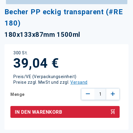
Zum
Becher PP eckig transparent (#RE
Anfang
der
180)
Bildgalerie
springen
180x133x87mm 1500ml
300 St.
39,04 €
Preis/VE (Verpackungseinheit)
Preise zzgl. MwSt und zzgl.
Versand
Menge
IN DEN WARENKORB