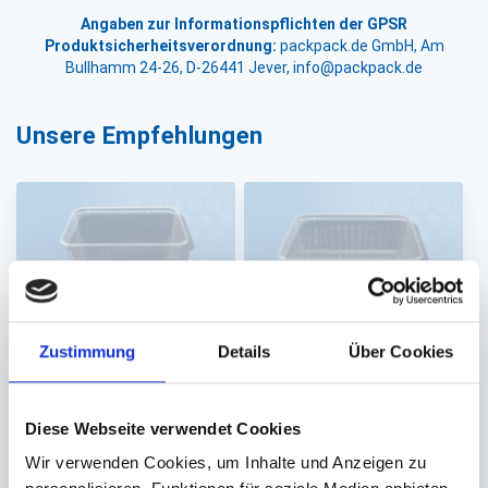
Angaben zur Informationspflichten der GPSR
Produktsicherheitsverordnung:
packpack.de GmbH, Am
Bullhamm 24-26, D-26441 Jever, info@packpack.de
Unsere Empfehlungen
Zustimmung
Details
Über Cookies
Becher PS eckig
Becher PS eckig
transparent (#RE 390)
transparent (#RE 390)
Diese Webseite verwendet Cookies
2000ml
1000ml (180x135x60mm)
Wir verwenden Cookies, um Inhalte und Anzeigen zu
(180x135x115mm)