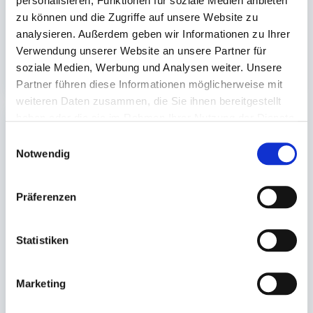
personalisieren, Funktionen für soziale Medien anbieten
Auf Lager. Sofort
Auf Lager. Sofort
zu können und die Zugriffe auf unsere Website zu
lieferbar.
lieferbar.
analysieren. Außerdem geben wir Informationen zu Ihrer
360 St.
400 St.
Verwendung unserer Website an unsere Partner für
63,67 €
49,41 €
In den Warenkorb
In den 
soziale Medien, Werbung und Analysen weiter. Unsere
Partner führen diese Informationen möglicherweise mit
weiteren Daten zusammen, die Sie ihnen bereitgestellt
haben oder die sie im Rahmen Ihrer Nutzung der Dienste
gesammelt haben.
Einwilligungsauswahl
Notwendig
Präferenzen
Deckel PS eckig
transparent (für #RE
Statistiken
390)
180x135mm
Marketing
Auf Lager. Sofort