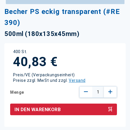
Zum
Becher PS eckig transparent (#RE
Anfang
der
390)
Bildgalerie
springen
500ml (180x135x45mm)
400 St.
40,83 €
Preis/VE (Verpackungseinheit)
Preise zzgl. MwSt und zzgl.
Versand
Menge
IN DEN WARENKORB