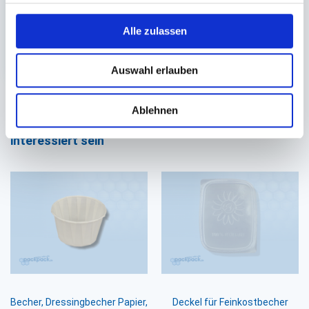
lieferbar.
Alle zulassen
400 St.
24,82 €
In den Warenkorb
Auswahl erlauben
Ablehnen
Sie könnten auch an folgenden Artikeln
interessiert sein
Becher, Dressingbecher Papier,
Deckel für Feinkostbecher