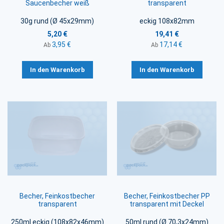
Saucenbecher weiß
transparent
30g rund (Ø 45x29mm)
eckig 108x82mm
5,20 €
19,41 €
3,95 €
17,14 €
Ab
Ab
In den Warenkorb
In den Warenkorb
Becher, Feinkostbecher
Becher, Feinkostbecher PP
transparent
transparent mit Deckel
250ml eckig (108x82x46mm)
50ml rund (Ø 70,3x24mm)