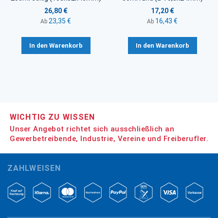
26,80 €
17,20 €
23,35 €
16,43 €
Ab
Ab
In den Warenkorb
In den Warenkorb
WICHTIG ZU WISSEN
Unser Angebot richtet sich ausschließlich an
Gewerbetreibende, Industrie, Vereine und Freiberufler.
ZAHLWEISEN