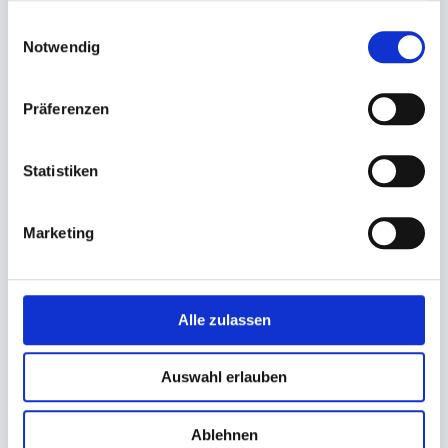
gesammelt haben.
Einwilligungsauswahl
Notwendig
Becher, Dressingbecher Papier,
Deckel für Feinkostbecher
Präferenzen
Saucenbecher weiß
transparent
30g rund (Ø 45x29mm)
eckig 108x82mm
Statistiken
5,20 €
19,41 €
3,95 €
17,14 €
Ab
Ab
Marketing
In den Warenkorb
In den Warenkorb
Alle zulassen
Auswahl erlauben
Ablehnen