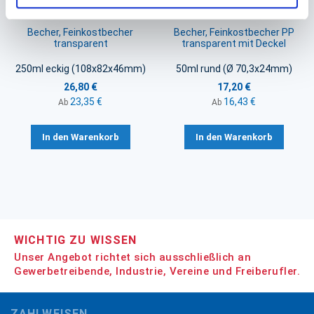
Becher, Feinkostbecher
Becher, Feinkostbecher PP
transparent
transparent mit Deckel
250ml eckig (108x82x46mm)
50ml rund (Ø 70,3x24mm)
26,80 €
17,20 €
23,35 €
16,43 €
Ab
Ab
In den Warenkorb
In den Warenkorb
WICHTIG ZU WISSEN
Unser Angebot richtet sich ausschließlich an
Gewerbetreibende, Industrie, Vereine und Freiberufler.
ZAHLWEISEN