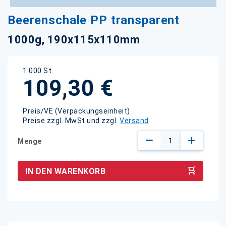
Zum
Beerenschale PP transparent
Anfang
der
1000g, 190x115x110mm
Bildgalerie
springen
1.000 St.
109,30 €
Preis/VE (Verpackungseinheit)
Preise zzgl. MwSt und zzgl.
Versand
Menge
IN DEN WARENKORB