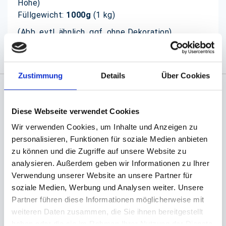
Höhe)
Füllgewicht:
1000g
(1 kg)
(Abb. evtl. ähnlich, ggf. ohne Dekoration)
Zustimmung
Details
Über Cookies
Angaben zur Informationspflichten der GPSR
Diese Webseite verwendet Cookies
Produktsicherheitsverordnung:
packpack.de GmbH, Am
Bullhamm 24-26, D-26441 Jever, info@packpack.de
Wir verwenden Cookies, um Inhalte und Anzeigen zu
personalisieren, Funktionen für soziale Medien anbieten
Sie könnten auch an folgenden Artikeln
zu können und die Zugriffe auf unsere Website zu
interessiert sein
analysieren. Außerdem geben wir Informationen zu Ihrer
Verwendung unserer Website an unsere Partner für
soziale Medien, Werbung und Analysen weiter. Unsere
Partner führen diese Informationen möglicherweise mit
weiteren Daten zusammen, die Sie ihnen bereitgestellt
haben oder die sie im Rahmen Ihrer Nutzung der Dienste