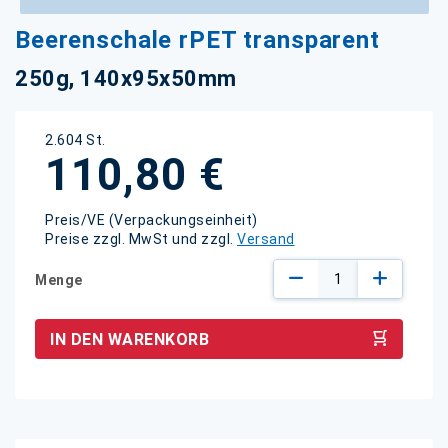
Zum
Beerenschale rPET transparent
Anfang
der
250g, 140x95x50mm
Bildgalerie
springen
2.604 St.
110,80 €
Preis/VE (Verpackungseinheit)
Preise zzgl. MwSt und zzgl.
Versand
Menge
IN DEN WARENKORB