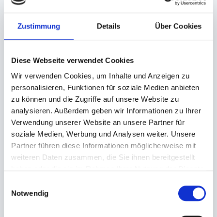
Angaben zur Informationspflichten der GPSR
Produktsicherheitsverordnung:
packpack.de GmbH, Am
Zustimmung
Details
Über Cookies
Bullhamm 24-26, D-26441 Jever, info@packpack.de
Sie könnten auch an folgenden Artikeln
interessiert sein
Diese Webseite verwendet Cookies
Wir verwenden Cookies, um Inhalte und Anzeigen zu
personalisieren, Funktionen für soziale Medien anbieten
zu können und die Zugriffe auf unsere Website zu
analysieren. Außerdem geben wir Informationen zu Ihrer
Verwendung unserer Website an unsere Partner für
soziale Medien, Werbung und Analysen weiter. Unsere
Partner führen diese Informationen möglicherweise mit
weiteren Daten zusammen, die Sie ihnen bereitgestellt
haben oder die sie im Rahmen Ihrer Nutzung der Dienste
Becher, Dressingbecher Papier,
Deckel für Feinkostbecher
Saucenbecher weiß
transparent
gesammelt haben.
Einwilligungsauswahl
Notwendig
30g rund (Ø 45x29mm)
eckig 108x82mm
5,20 €
19,41 €