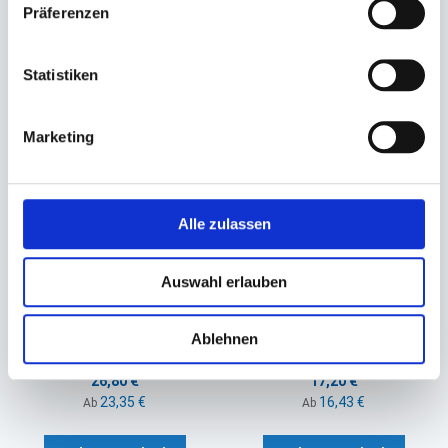
3,95 €
17,14 €
Ab
Ab
Präferenzen
In den Warenkorb
In den Warenkorb
Statistiken
Marketing
Alle zulassen
Auswahl erlauben
Becher, Feinkostbecher
Becher, Feinkostbecher PP
transparent
transparent mit Deckel
Ablehnen
250ml eckig (108x82x46mm)
50ml rund (Ø 70,3x24mm)
26,80 €
17,20 €
23,35 €
16,43 €
Ab
Ab