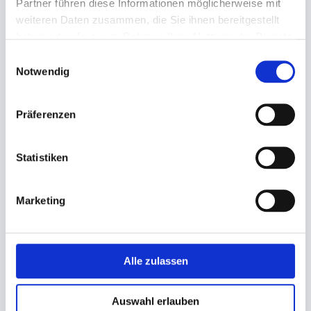
Partner führen diese Informationen möglicherweise mit
weiteren Daten zusammen, die Sie ihnen bereitgestellt
haben oder die sie im Rahmen Ihrer Nutzung der Dienste
gesammelt haben.
Einwilligungsauswahl
Notwendig
Präferenzen
Trinkhalme
Trinkhalme
Mehrwegtrinkhalme PP,
Mehrwegtrinkhalme PP,
ungehülst
ungehülst
Statistiken
Ø 8mm 240mm, schwarz
Ø 7mm 150mm, schwarz
4,65 €
4,69 €
Marketing
2,78 €
3,55 €
Ab
Ab
In den Warenkorb
In den Warenkorb
Alle zulassen
Auswahl erlauben