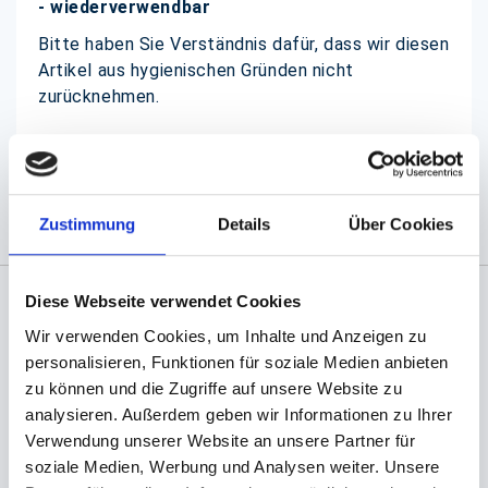
- wiederverwendbar
Bitte haben Sie Verständnis dafür, dass wir diesen
Artikel aus hygienischen Gründen nicht
zurücknehmen.
(Abb. evtl. ähnlich, ggf. ohne Dekoration)
Zustimmung
Details
Über Cookies
Diese Webseite verwendet Cookies
Angaben zur Informationspflichten der GPSR
Wir verwenden Cookies, um Inhalte und Anzeigen zu
Produktsicherheitsverordnung:
packpack.de GmbH, Am
personalisieren, Funktionen für soziale Medien anbieten
Bullhamm 24-26, D-26441 Jever, info@packpack.de
zu können und die Zugriffe auf unsere Website zu
analysieren. Außerdem geben wir Informationen zu Ihrer
Sie könnten auch an folgenden Artikeln
interessiert sein
Verwendung unserer Website an unsere Partner für
soziale Medien, Werbung und Analysen weiter. Unsere