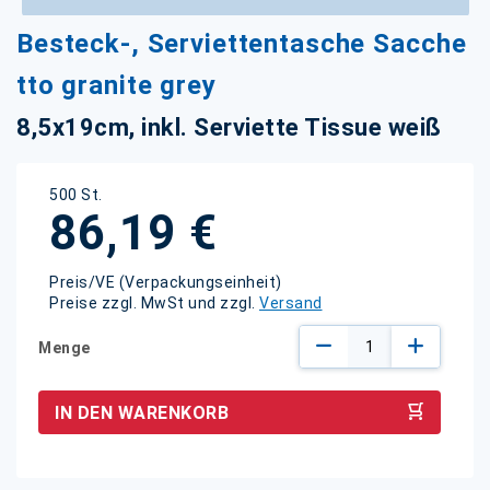
Zum
Besteck-, Serviettentasche Sacche
Anfang
der
tto granite grey
Bildgalerie
springen
8,5x19cm, inkl. Serviette Tissue weiß
500 St.
86,19 €
Preis/VE (Verpackungseinheit)
Preise zzgl. MwSt und zzgl.
Versand
Menge
IN DEN WARENKORB