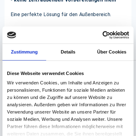
Eine perfekte Lösung für den Außenbereich.
(Abb. evtl. ähnlich, ggf. ohne Dekoration)
Zustimmung
Details
Über Cookies
Diese Webseite verwendet Cookies
Angaben zur Informationspflichten der GPSR
Wir verwenden Cookies, um Inhalte und Anzeigen zu
Produktsicherheitsverordnung:
packpack.de GmbH, Am
personalisieren, Funktionen für soziale Medien anbieten
Bullhamm 24-26, D-26441 Jever, info@packpack.de
zu können und die Zugriffe auf unsere Website zu
Sie könnten auch an folgenden Artikeln
analysieren. Außerdem geben wir Informationen zu Ihrer
interessiert sein
Verwendung unserer Website an unsere Partner für
soziale Medien, Werbung und Analysen weiter. Unsere
Partner führen diese Informationen möglicherweise mit
weiteren Daten zusammen, die Sie ihnen bereitgestellt