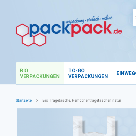
BIO
TO-GO
EINWEG
VERPACKUNGEN
VERPACKUNGEN
Startseite
Bio Tragetasche, Hemdchentragetaschen natur
Zum
Ende
der
Bildgalerie
springen