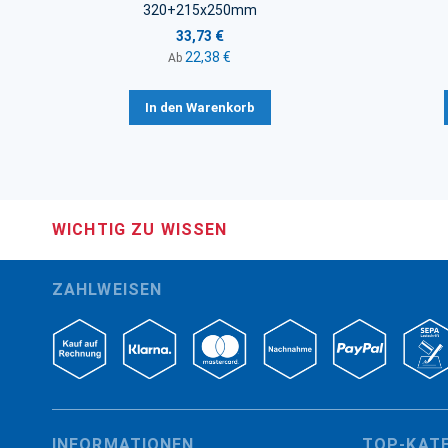
320+215x250mm
33,73 €
22,38 €
Ab
In den Warenkorb
WICHTIG ZU WISSEN
ZAHLWEISEN
INFORMATIONEN
TOP-KAT