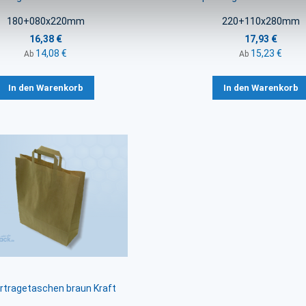
180+080x220mm
220+110x280mm
16,38 €
17,93 €
14,08 €
15,23 €
Ab
Ab
In den Warenkorb
In den Warenkorb
rtragetaschen braun Kraft