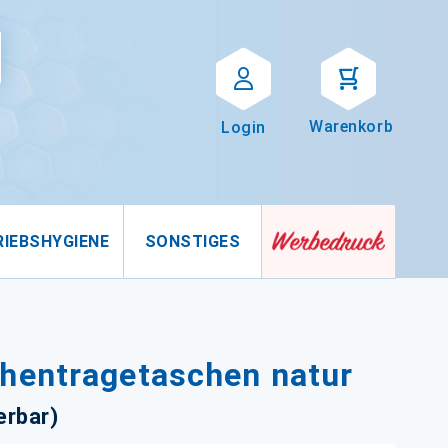
Suche
uche
Warenkorb
Login
RIEBSHYGIENE
SONSTIGES
hentragetaschen natur
rbar)