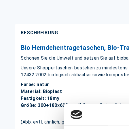
BESCHREIBUNG
Bio Hemdchentragetaschen, Bio-Tr
Schonen Sie die Umwelt und setzen Sie auf bioba
Unsere Shoppertaschen bestehen zu mindestens 
12432:2002 biologisch abbaubar sowie kompostie
Farbe: natur
Material: Bioplast
Festigkeit: 18my
Größe: 300+180x600mm (Länge + Seitenfalte 
(Abb. evtl. ähnlich, ggf. ohne Dekoration, Motiv ka