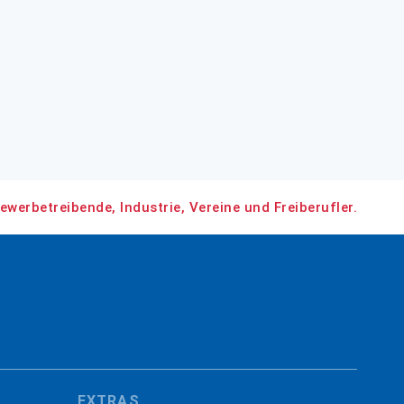
ewerbetreibende, Industrie, Vereine und Freiberufler.
EXTRAS