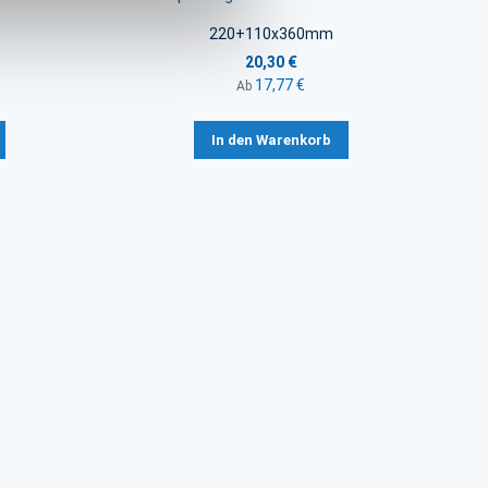
220+110x360mm
20,30 €
17,77 €
Ab
In den Warenkorb