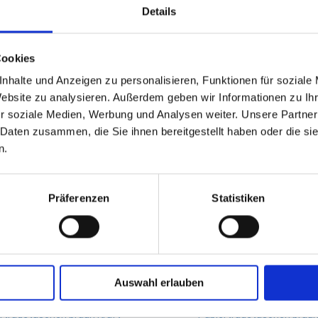
Details
Cookies
GPSR Produktsicherheitsverordnung:
packpack.de GmbH, Am Bullham
nhalte und Anzeigen zu personalisieren, Funktionen für soziale
Website zu analysieren. Außerdem geben wir Informationen zu I
r soziale Medien, Werbung und Analysen weiter. Unsere Partner
iert sein
 Daten zusammen, die Sie ihnen bereitgestellt haben oder die s
n.
Präferenzen
Statistiken
Auswahl erlauben
rtragetaschen braun Kraft
Papiertragetaschen braun