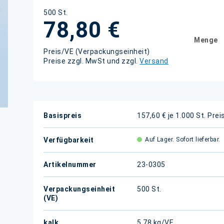
500 St.
78,80 €
Menge
Preis/VE (Verpackungseinheit)
Preise zzgl. MwSt und zzgl.
Versand
Weitere
Basispreis
157,60 € je 1.000 St.
Prei
Informationen
Verfügbarkeit
Auf Lager. Sofort lieferbar.
Artikelnummer
23-0305
Verpackungseinheit
500 St.
(VE)
kalk.
5,78 kg/VE