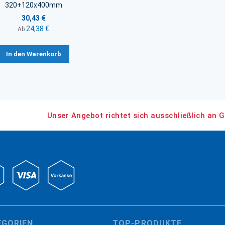
320+120x400mm
30,43 €
24,38 €
Ab
In den Warenkorb
Unser Angebot richtet sich ausschließlich an G
EGORIEN
TOP-PRODUKTE