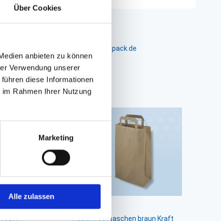
Über Cookies
m 24-26, D-26441 Jever, info@packpack.de
 Medien anbieten zu können
hrer Verwendung unserer
 führen diese Informationen
ie im Rahmen Ihrer Nutzung
Marketing
Alle zulassen
 Kraft
Papiertragetaschen braun Kraft