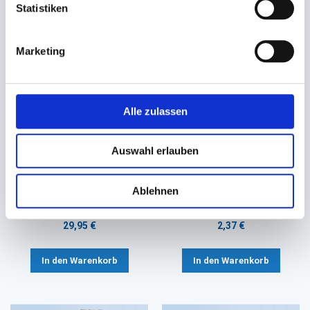
Statistiken
interessiert sein
Marketing
Alle zulassen
Auswahl erlauben
Erfrischungstücher,
Clipfix Verschlussclips
Zitronentücher Citrustücher
blau/weiß
Ablehnen
71x51mm
8x33mm vorgebogen
29,95 €
2,37 €
In den Warenkorb
In den Warenkorb