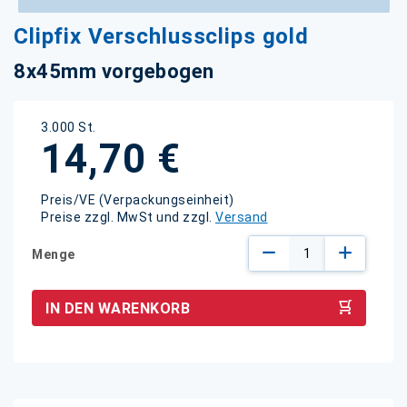
Zum
Clipfix Verschlussclips gold
Anfang
der
8x45mm vorgebogen
Bildgalerie
springen
3.000 St.
14,70 €
Preis/VE (Verpackungseinheit)
Preise zzgl. MwSt und zzgl.
Versand
Menge
IN DEN WARENKORB