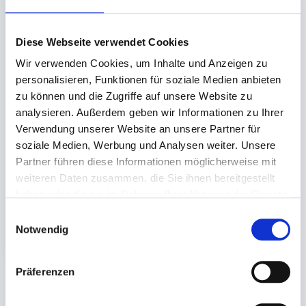
Diese Webseite verwendet Cookies
Wir verwenden Cookies, um Inhalte und Anzeigen zu
personalisieren, Funktionen für soziale Medien anbieten
Druckverschlussbeutel
zu können und die Zugriffe auf unsere Website zu
LDPE transparent
analysieren. Außerdem geben wir Informationen zu Ihrer
Verwendung unserer Website an unsere Partner für
70x100 x0,05mm
soziale Medien, Werbung und Analysen weiter. Unsere
Partner führen diese Informationen möglicherweise mit
Auf Lager. Sofort
weiteren Daten zusammen, die Sie ihnen bereitgestellt
lieferbar.
haben oder die sie im Rahmen Ihrer Nutzung der Dienste
1.000 St.
gesammelt haben.
Einwilligungsauswahl
5,97 €
In den Warenkorb
Notwendig
Präferenzen
Sie könnten auch an folgenden Artikeln