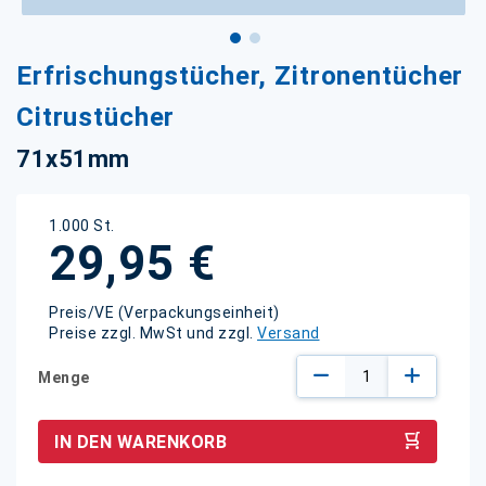
Zum
Erfrischungstücher, Zitronentücher
Anfang
der
Citrustücher
Bildgalerie
springen
71x51mm
1.000 St.
29,95 €
Preis/VE (Verpackungseinheit)
Preise zzgl. MwSt und zzgl.
Versand
Menge
IN DEN WARENKORB