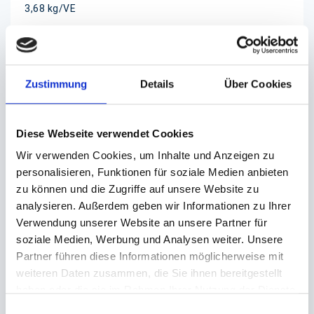
3,68 kg/VE
BESCHREIBUNG
Zustimmung
Details
Über Cookies
Die einzeln verpackten, getränkten
Erfrischungstücher eigenen sich sehr gut für die
Diese Webseite verwendet Cookies
schnelle Reinigung der Hände, sowie der
Wir verwenden Cookies, um Inhalte und Anzeigen zu
Mundpartie, nach fetthaltigen Mahlzeiten.
personalisieren, Funktionen für soziale Medien anbieten
zu können und die Zugriffe auf unsere Website zu
analysieren. Außerdem geben wir Informationen zu Ihrer
Sie haben einen angenhemen Citrusduft.
Verwendung unserer Website an unsere Partner für
soziale Medien, Werbung und Analysen weiter. Unsere
Partner führen diese Informationen möglicherweise mit
weiteren Daten zusammen, die Sie ihnen bereitgestellt
haben oder die sie im Rahmen Ihrer Nutzung der Dienste
gesammelt haben.
Einwilligungsauswahl