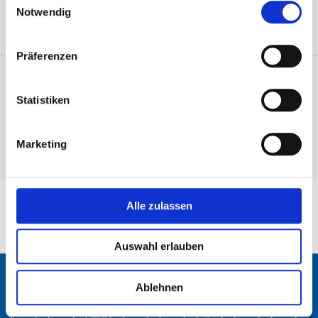
Notwendig
Präferenzen
Angaben zur Informationspflichten der GPSR
Statistiken
Produktsicherheitsverordnung:
packpack.de GmbH, Am
Bullhamm 24-26, D-26441 Jever, info@packpack.de
Marketing
WICHTIG ZU WISSEN
Alle zulassen
Unser Angebot richtet sich ausschließlich an
Gewerbetreibende, Industrie, Vereine und Freiberufler.
Auswahl erlauben
ZAHLWEISEN
Ablehnen