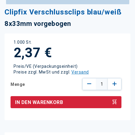
Zum
Clipfix Verschlussclips blau/weiß
Anfang
der
8x33mm vorgebogen
Bildgalerie
springen
1.000 St.
2,37 €
Preis/VE (Verpackungseinheit)
Preise zzgl. MwSt und zzgl.
Versand
Menge
IN DEN WARENKORB