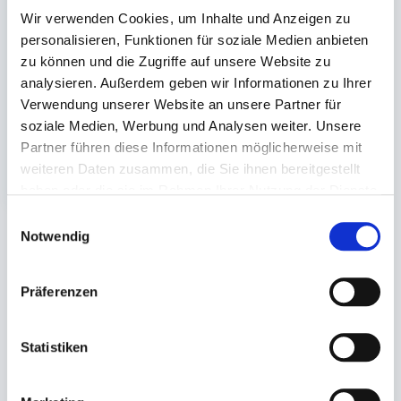
LDPE transparent
Wir verwenden Cookies, um Inhalte und Anzeigen zu
personalisieren, Funktionen für soziale Medien anbieten
70x100 x0,05mm
zu können und die Zugriffe auf unsere Website zu
analysieren. Außerdem geben wir Informationen zu Ihrer
Auf Lager. Sofort
Verwendung unserer Website an unsere Partner für
lieferbar.
soziale Medien, Werbung und Analysen weiter. Unsere
1.000 St.
Partner führen diese Informationen möglicherweise mit
5,97 €
In den Warenkorb
weiteren Daten zusammen, die Sie ihnen bereitgestellt
haben oder die sie im Rahmen Ihrer Nutzung der Dienste
gesammelt haben.
Einwilligungsauswahl
Notwendig
Sie könnten auch an folgenden Artikeln
interessiert sein
Präferenzen
Statistiken