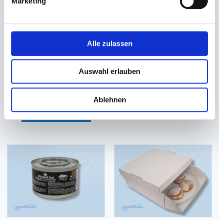
Marketing
Alle zulassen
Erfrischungstücher,
Transportkarton Kuchensteige
Zitronentücher Citrustücher
400x600x70mm, weiß
Auswahl erlauben
71x51mm
48,43 €
29,95 €
Ablehnen
In den Warenkorb
In den Warenkorb