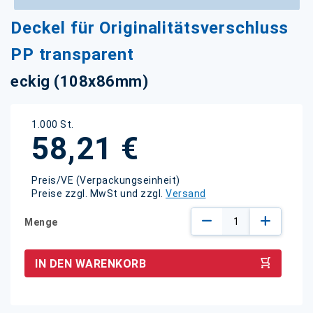
Zum
Deckel für Originalitätsverschluss
Anfang
der
PP transparent
Bildgalerie
springen
eckig (108x86mm)
1.000 St.
58,21 €
Preis/VE (Verpackungseinheit)
Preise zzgl. MwSt und zzgl.
Versand
Menge
IN DEN WARENKORB