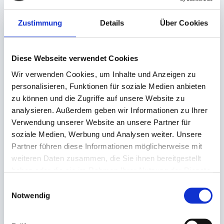
Zustimmung
Details
Über Cookies
Diese Webseite verwendet Cookies
Wir verwenden Cookies, um Inhalte und Anzeigen zu
personalisieren, Funktionen für soziale Medien anbieten
zu können und die Zugriffe auf unsere Website zu
Originalitätsverschlus
analysieren. Außerdem geben wir Informationen zu Ihrer
sbecher eckig PP
Verwendung unserer Website an unsere Partner für
transparent
soziale Medien, Werbung und Analysen weiter. Unsere
300ml (108x86x52mm)
Partner führen diese Informationen möglicherweise mit
weiteren Daten zusammen, die Sie ihnen bereitgestellt
Auf Lager. Sofort
haben oder die sie im Rahmen Ihrer Nutzung der Dienste
lieferbar.
gesammelt haben.
Einwilligungsauswahl
1.000 St.
Notwendig
116,55 €
In den Warenkorb