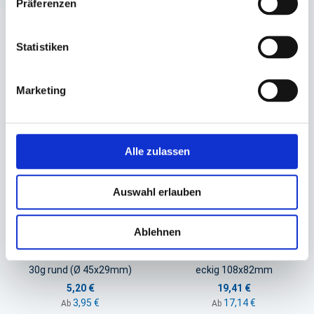
Präferenzen
Statistiken
Sie könnten auch an folgenden Artikeln
interessiert sein
Marketing
Alle zulassen
Auswahl erlauben
Ablehnen
Becher, Dressingbecher Papier,
Deckel für Feinkostbecher
Saucenbecher weiß
transparent
30g rund (Ø 45x29mm)
eckig 108x82mm
5,20 €
19,41 €
3,95 €
17,14 €
Ab
Ab