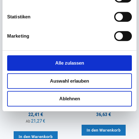
Sie könnten auch an folgenden Artikeln
interessiert sein
Statistiken
Marketing
Alle zulassen
Auswahl erlauben
Salatschalendeckel rPET
Salatschalendeckel rPET
transparent
transparent
Ablehnen
Ø 150mm (für Ø 150mm
Ø 212x37mm (für Ø 194mm
Salatschalen 500/750ml)
Bagasse Salatschale)
22,41 €
36,63 €
21,27 €
Ab
In den Warenkorb
In den Warenkorb