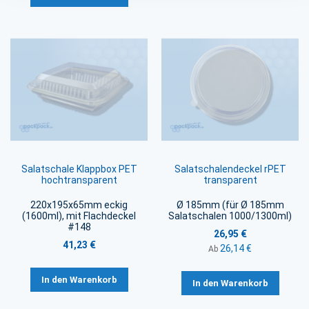
Salatschale Klappbox PET
Salatschalendeckel rPET
hochtransparent
transparent
220x195x65mm eckig
Ø 185mm (für Ø 185mm
(1600ml), mit Flachdeckel
Salatschalen 1000/1300ml)
#148
26,95 €
41,23 €
26,14 €
Ab
In den Warenkorb
In den Warenkorb