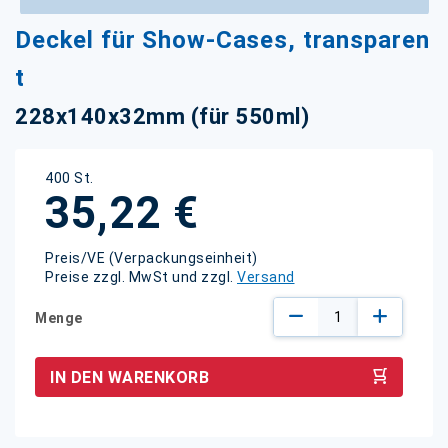
Zum
Deckel für Show-Cases, transparen
Anfang
der
t
Bildgalerie
springen
228x140x32mm (für 550ml)
400 St.
35,22 €
Preis/VE (Verpackungseinheit)
Preise zzgl. MwSt und zzgl.
Versand
Menge
IN DEN WARENKORB