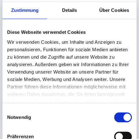
Zustimmung
Details
Über Cookies
Diese Webseite verwendet Cookies
Wir verwenden Cookies, um Inhalte und Anzeigen zu
Show-Cases /
personalisieren, Funktionen für soziale Medien anbieten
Klarsichtboxen,
zu können und die Zugriffe auf unsere Website zu
transparent
analysieren. Außerdem geben wir Informationen zu Ihrer
219x130x41mm
Verwendung unserer Website an unsere Partner für
rechteckig (550ml)
soziale Medien, Werbung und Analysen weiter. Unsere
Lieferzeit ca. 8
Partner führen diese Informationen möglicherweise mit
Werktage
weiteren Daten zusammen, die Sie ihnen bereitgestellt
haben oder die sie im Rahmen Ihrer Nutzung der Dienste
400 St.
35,94 €
gesammelt haben.
Einwilligungsauswahl
In den Warenkorb
Notwendig
Präferenzen