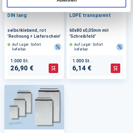
Begleitpapiertasche
Druckverschlussbeutel
DIN lang
LDPE transparent
selbstklebend, rot
60x80 x0,05mm mit
'Rechnung + Lieferschein'
'Schreibfeld'
Auf Lager. Sofort
Auf Lager. Sofort
lieferbar.
lieferbar.
1.000 St.
1.000 St.
26,90 €
6,14 €
In den Warenkorb
In den 