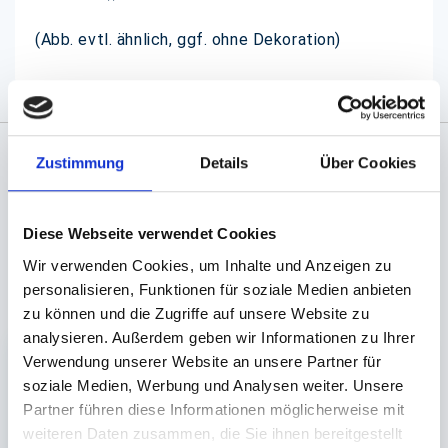
(Abb. evtl. ähnlich, ggf. ohne Dekoration)
Zustimmung
Details
Über Cookies
Angaben zur Informationspflichten der GPSR
Produktsicherheitsverordnung:
packpack.de GmbH, Am
Bullhamm 24-26, D-26441 Jever, info@packpack.de
Diese Webseite verwendet Cookies
Wir verwenden Cookies, um Inhalte und Anzeigen zu
Unsere Empfehlungen
personalisieren, Funktionen für soziale Medien anbieten
zu können und die Zugriffe auf unsere Website zu
analysieren. Außerdem geben wir Informationen zu Ihrer
Verwendung unserer Website an unsere Partner für
soziale Medien, Werbung und Analysen weiter. Unsere
Partner führen diese Informationen möglicherweise mit
weiteren Daten zusammen, die Sie ihnen bereitgestellt