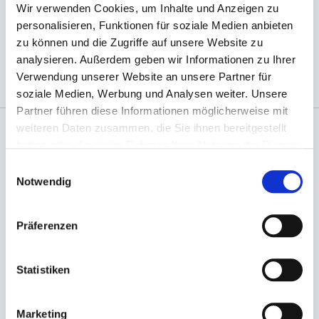
- in praktischer Spenderbox
Wir verwenden Cookies, um Inhalte und Anzeigen zu
personalisieren, Funktionen für soziale Medien anbieten
zu können und die Zugriffe auf unsere Website zu
(Abb. evtl. ähnlich, ggf. ohne Dekoration)
analysieren. Außerdem geben wir Informationen zu Ihrer
Verwendung unserer Website an unsere Partner für
soziale Medien, Werbung und Analysen weiter. Unsere
Partner führen diese Informationen möglicherweise mit
weiteren Daten zusammen, die Sie ihnen bereitgestellt
haben oder die sie im Rahmen Ihrer Nutzung der Dienste
Angaben zur Informationspflichten der GPSR
gesammelt haben.
Produktsicherheitsverordnung:
packpack.de GmbH, Am
Einwilligungsauswahl
Bullhamm 24-26, D-26441 Jever, info@packpack.de
Notwendig
Sie könnten auch an folgenden Artikeln
interessiert sein
Präferenzen
Statistiken
Marketing