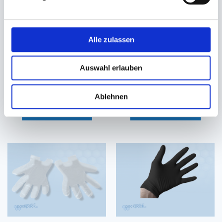
Alle zulassen
Einweghandschuhe, Nitril
Einweghandschuhe, Nitril
schwarz
schwarz
Auswahl erlauben
Größe L, ungepudert
Größe XL, ungepudert
3,85 €
3,85 €
Ablehnen
In den Warenkorb
In den Warenkorb