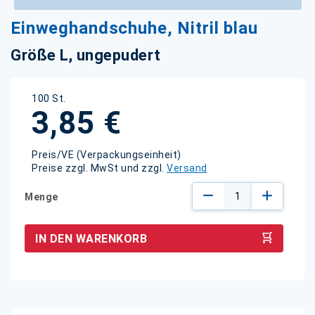
Zum
Einweghandschuhe, Nitril blau
Anfang
der
Größe L, ungepudert
Bildgalerie
springen
100 St.
3,85 €
Preis/VE (Verpackungseinheit)
Preise zzgl. MwSt und zzgl.
Versand
Menge
IN DEN WARENKORB