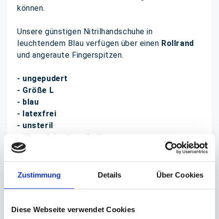
können.
Unsere günstigen Nitrilhandschuhe in
leuchtendem Blau verfügen über einen
Rollrand
und angeraute Fingerspitzen.
- ungepudert
- Größe L
- blau
- latexfrei
- unsteril
- öl- und fettbeständig
- lebensmittelecht
- extrem elastisch
- Einmalhandschuhe (auch Einweghandschuhe)
Zustimmung
Details
Über Cookies
- Rollrand
- Fingerspitzen angeraut
- sehr gutes Tastempfinden
Diese Webseite verwendet Cookies