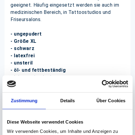
geeignet. Häufig eingesetzt werden sie auch im
medizinischen Bereich, in Tattoostudios und
Friseursalons.
- ungepudert
- Größe XL
- schwarz
- latexfrei
- unsteril
- öl- und fettbeständig
- lebensmittelecht
- extrem elastisch
- Einmalhandschuhe (auch Einweghandschuhe)
- Rollrand
Zustimmung
Details
Über Cookies
- Fingerspitzen angeraut
- sehr gutes Tastempfinden
- in praktischer Spenderbox
Diese Webseite verwendet Cookies
Wir verwenden Cookies, um Inhalte und Anzeigen zu