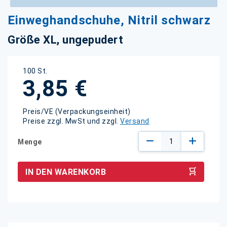
Zum
Einweghandschuhe, Nitril schwarz
Anfang
der
Größe XL, ungepudert
Bildgalerie
springen
100 St.
3,85 €
Preis/VE (Verpackungseinheit)
Preise zzgl. MwSt und zzgl.
Versand
Menge
IN DEN WARENKORB