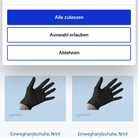
Einweghandschuhe, Nitril
Einweghandschuhe PE dünn
Alle zulassen
schwarz
Größe L
Größe L, ungepudert
0,75 €
Auswahl erlauben
3,85 €
0,63 €
Ab
Ablehnen
In den Warenkorb
In den Warenkorb
Einweghandschuhe, Nitril
Einweghandschuhe, Nitril