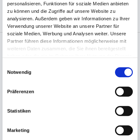
personalisieren, Funktionen für soziale Medien anbieten
(Abb. evtl. ähnlich, ggf. ohne Dekoration)
zu können und die Zugriffe auf unsere Website zu
analysieren. Außerdem geben wir Informationen zu Ihrer
Verwendung unserer Website an unsere Partner für
soziale Medien, Werbung und Analysen weiter. Unsere
Partner führen diese Informationen möglicherweise mit
weiteren Daten zusammen, die Sie ihnen bereitgestellt
Angaben zur Informationspflichten der GPSR
haben oder die sie im Rahmen Ihrer Nutzung der Dienste
Produktsicherheitsverordnung:
packpack.de GmbH, Am
gesammelt haben.
Bullhamm 24-26, D-26441 Jever, info@packpack.de
Einwilligungsauswahl
Notwendig
Sie könnten auch an folgenden Artikeln
interessiert sein
Präferenzen
Statistiken
Marketing