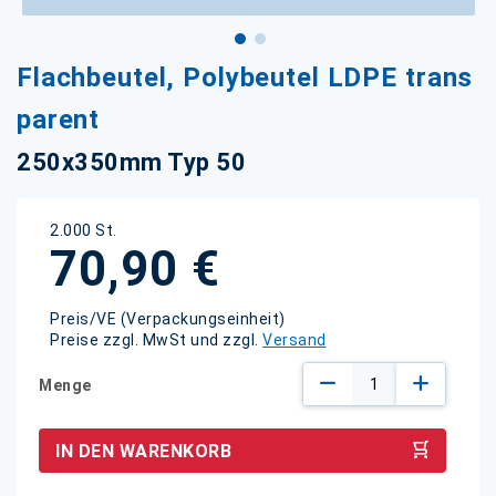
Zum
Flachbeutel, Polybeutel LDPE trans
Anfang
der
parent
Bildgalerie
springen
250x350mm Typ 50
2.000 St.
70,90 €
Preis/VE (Verpackungseinheit)
Preise zzgl. MwSt und zzgl.
Versand
Menge
IN DEN WARENKORB