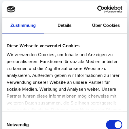
Angaben zur Informationspflichten der GPSR
Produktsicherheitsverordnung:
packpack.de GmbH, Am
Bullhamm 24-26, D-26441 Jever, info@packpack.de
Zustimmung
Details
Über Cookies
Unsere Empfehlungen
Diese Webseite verwendet Cookies
Wir verwenden Cookies, um Inhalte und Anzeigen zu
personalisieren, Funktionen für soziale Medien anbieten
zu können und die Zugriffe auf unsere Website zu
analysieren. Außerdem geben wir Informationen zu Ihrer
Verwendung unserer Website an unsere Partner für
soziale Medien, Werbung und Analysen weiter. Unsere
Flachbeutel,
Sichtstreifenbeutel
Partner führen diese Informationen möglicherweise mit
Polybeutel LDPE
weiß, 'Brot und
weiteren Daten zusammen, die Sie ihnen bereitgestellt
transparent gelocht
Backwaren'
haben oder die sie im Rahmen Ihrer Nutzung der Dienste
200x300mm Typ 25
16+7,5x28cm 'neutraler
gesammelt haben.
Einwilligungsauswahl
Druck'
Notwendig
Auf Lager. Sofort
Auf Lager. Sofort