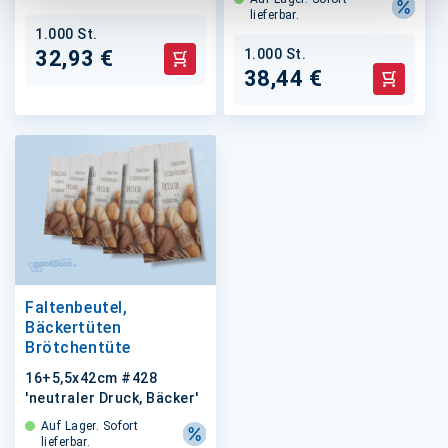
lieferbar.
1.000 St.
1.000 St.
32,93 €
In den Warenkorb
38,44 €
In den 
Faltenbeutel,
Bäckertüten
Brötchentüte
16+5,5x42cm #428
'neutraler Druck, Bäcker'
Auf Lager. Sofort
lieferbar.