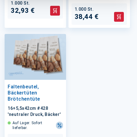
1.000 St.
1.000 St.
32,93 €
In den Warenkorb
38,44 €
In den 
Faltenbeutel,
Bäckertüten
Brötchentüte
16+5,5x42cm #428
'neutraler Druck, Bäcker'
Auf Lager. Sofort
lieferbar.