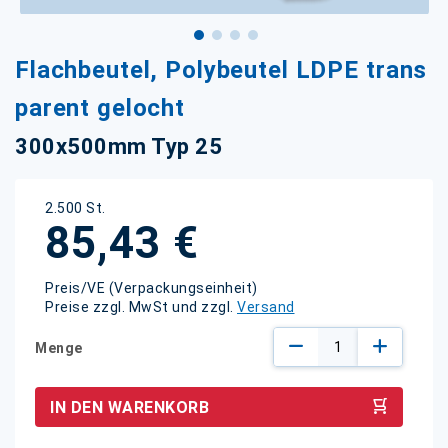
Zum
Flachbeutel, Polybeutel LDPE trans
Anfang
der
parent gelocht
Bildgalerie
springen
300x500mm Typ 25
2.500 St.
85,43 €
Preis/VE (Verpackungseinheit)
Preise zzgl. MwSt und zzgl.
Versand
Menge
IN DEN WARENKORB