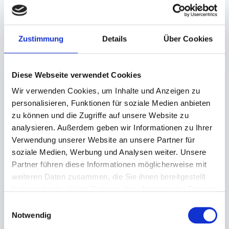
Produktsicherheitsverordnung:
packpack.de GmbH, Am
Bullhamm 24-26, D-26441 Jever, info@packpack.de
Zustimmung
Details
Über Cookies
Unsere Empfehlungen
Diese Webseite verwendet Cookies
Wir verwenden Cookies, um Inhalte und Anzeigen zu
personalisieren, Funktionen für soziale Medien anbieten
zu können und die Zugriffe auf unsere Website zu
analysieren. Außerdem geben wir Informationen zu Ihrer
Verwendung unserer Website an unsere Partner für
soziale Medien, Werbung und Analysen weiter. Unsere
Flachbeutel,
Sichtstreifenbeutel
Partner führen diese Informationen möglicherweise mit
Polybeutel LDPE
weiß, 'Brot und
transparent gelocht
Backwaren'
weiteren Daten zusammen, die Sie ihnen bereitgestellt
haben oder die sie im Rahmen Ihrer Nutzung der Dienste
200x300mm Typ 25
16+7,5x28cm 'neutraler
gesammelt haben.
Druck'
Einwilligungsauswahl
Notwendig
Auf Lager. Sofort
Auf Lager. Sofort
lieferbar.
lieferbar.