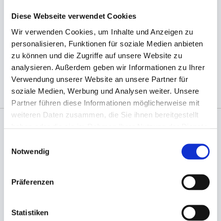
Stück mit
einem individuellem Aufdruck lieferbar.)
Diese Webseite verwendet Cookies
Wir verwenden Cookies, um Inhalte und Anzeigen zu
personalisieren, Funktionen für soziale Medien anbieten
zu können und die Zugriffe auf unsere Website zu
(Abb. evtl. ähnlich, ggf. ohne Dekoration)
analysieren. Außerdem geben wir Informationen zu Ihrer
Verwendung unserer Website an unsere Partner für
soziale Medien, Werbung und Analysen weiter. Unsere
Partner führen diese Informationen möglicherweise mit
weiteren Daten zusammen, die Sie ihnen bereitgestellt
haben oder die sie im Rahmen Ihrer Nutzung der Dienste
gesammelt haben.
Angaben zur Informationspflichten der GPSR
Einwilligungsauswahl
Produktsicherheitsverordnung:
packpack.de GmbH, Am
Notwendig
Bullhamm 24-26, D-26441 Jever, info@packpack.de
Sie könnten auch an folgenden Artikeln
Präferenzen
interessiert sein
Statistiken