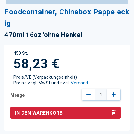
Zum
Foodcontainer, Chinabox Pappe eck
Anfang
der
ig
Bildgalerie
springen
470ml 16oz 'ohne Henkel'
450 St.
58,23 €
Preis/VE (Verpackungseinheit)
Preise zzgl. MwSt und zzgl.
Versand
Menge
IN DEN WARENKORB