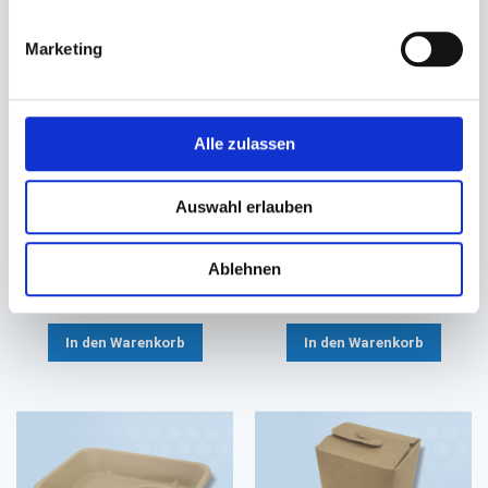
Marketing
Alle zulassen
Snackschale, Pappschale
Nachoschalen klein Bagasse
braun/weiß
natur mit Dip-Fach
Auswahl erlauben
140x80x55mm
152x115x40mm
31,59 €
42,56 €
Ablehnen
30,42 €
37,20 €
Ab
Ab
In den Warenkorb
In den Warenkorb