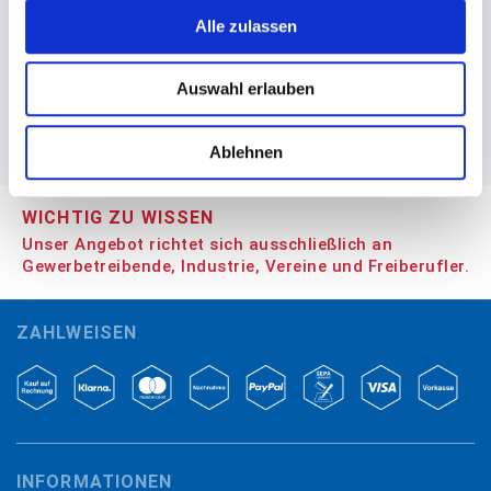
Alle zulassen
Angaben zur Informationspflichten der GPSR
Produktsicherheitsverordnung:
packpack.de GmbH, Am
Auswahl erlauben
Bullhamm 24-26, D-26441 Jever, info@packpack.de
Ablehnen
WICHTIG ZU WISSEN
Unser Angebot richtet sich ausschließlich an
Gewerbetreibende, Industrie, Vereine und Freiberufler.
ZAHLWEISEN
INFORMATIONEN