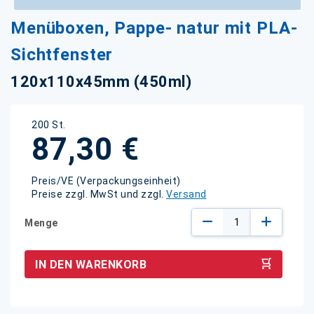
Zum
Menüboxen, Pappe- natur mit PLA-
Anfang
der
Sichtfenster
Bildgalerie
springen
120x110x45mm (450ml)
200 St.
87,30 €
Preis/VE (Verpackungseinheit)
Preise zzgl. MwSt und zzgl.
Versand
Menge
IN DEN WARENKORB