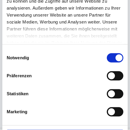
können Ihre Kunden die Schalen auch in die
zu können und die Zugriffe auf unsere Website zu
Mikrowelle stellen, um die Gerichte zu erwärmen.
analysieren. Außerdem geben wir Informationen zu Ihrer
Verwendung unserer Website an unsere Partner für
- Mater
ial:
Karton / PLA
soziale Medien, Werbung und Analysen weiter. Unsere
- M
aße:
120x110x45mm
Partner führen diese Informationen möglicherweise mit
- Fassungsvermögen: 450m
weiteren Daten zusammen, die Sie ihnen bereitgestellt
-
temperaturbeständig: bis max. +40°C
haben oder die sie im Rahmen Ihrer Nutzung der Dienste
- Farbe: braun / naturfarben
gesammelt haben.
Einwilligungsauswahl
- Zu 100% aus nachwachsenden Rohstoffen
Notwendig
hergestellt
Präferenzen
(Abb. ähnlich, ggf. ohne Dekoration; die Farben
Statistiken
können auf dem Bildschirm anders erscheinen als
das Produkt selber)
Marketing