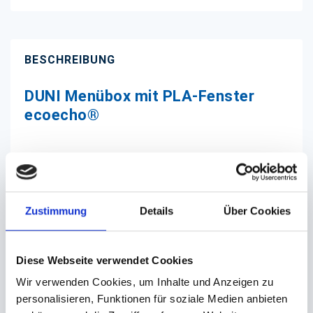
BESCHREIBUNG
DUNI Menübox mit PLA-Fenster
ecoecho®
Diese Menüboxen sind aus FSC-zertifiziertem
naturfarbenem Karton hergestellt und mit einem
kristallklarem Sichtfenster ausgestattet.
Zustimmung
Details
Über Cookies
So können Ihre Kunden die darin vorbereiteten
Speisen schon vorab sehen und werden zum Kauf
angeregt.
Diese Webseite verwendet Cookies
Die Klappboxen mit anhängendem Deckel sind für
Wir verwenden Cookies, um Inhalte und Anzeigen zu
warme Speisen bis max. +40°C geeignet. Zudem
personalisieren, Funktionen für soziale Medien anbieten