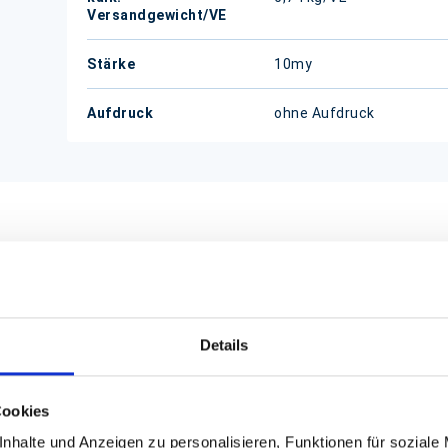
Versandgewicht/VE
Stärke
10my
Aufdruck
ohne Aufdruck
 für Ihre Imbiss-Gastronomie
rden für take away ebenso eingesetzt wie im Einzelhandel 
ück bedrucken wir sie gerne mit Ihrem Werbedruck. Lassen 
Details
Cookies
nzeln abgerissen werden
nhalte und Anzeigen zu personalisieren, Funktionen für soziale