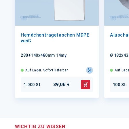
Hemdchentragetaschen MDPE
Aluschal
weiß
280+140x480mm 14my
Ø 182x43
Auf Lager. Sofort lieferbar.
Auf Lager
39,06 €
1.000 St.
100 St.
In den Warenkorb
WICHTIG ZU WISSEN