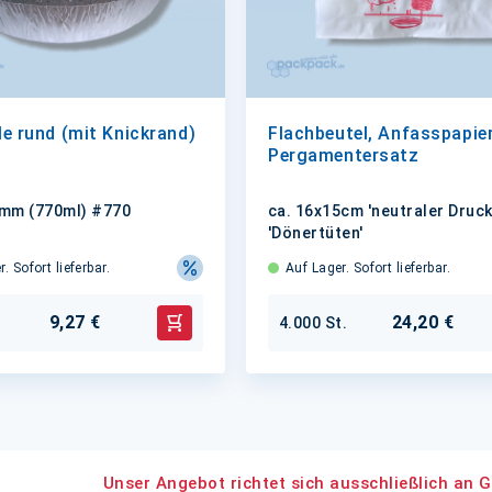
e rund (mit Knickrand)
Flachbeutel, Anfasspapie
Pergamentersatz
mm (770ml) #770
ca. 16x15cm 'neutraler Druck
'Dönertüten'
. Sofort lieferbar.
Auf Lager. Sofort lieferbar.
9,27 €
24,20 €
4.000 St.
In den Warenkorb
Unser Angebot richtet sich ausschließlich an G