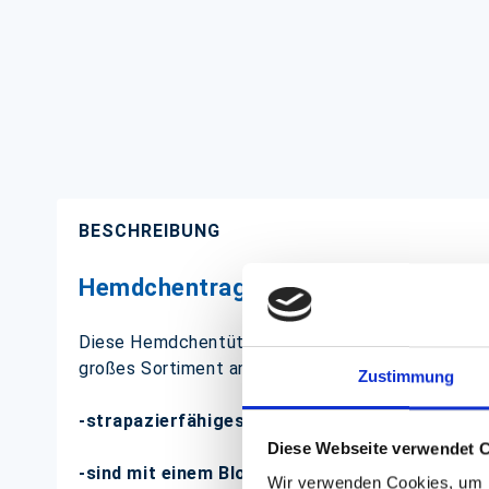
BESCHREIBUNG
Hemdchentragetasche in weiß, ideal
Diese Hemdchentüten sind wahre Allrounder und we
großes Sortiment an Plastik Beuteln. Ab 25.000 S
Zustimmung
-strapazierfähiges HDPE
Diese Webseite verwendet 
-sind mit einem Block versehen und können ei
Wir verwenden Cookies, um I