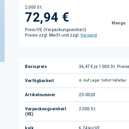
2.000 St.
72,94 €
Menge
Preis/VE (Verpackungseinheit)
Preise zzgl. MwSt und zzgl.
Versand
Weitere
Basispreis
36,47 € je 1.000 St.
Preis
Informationen
Verfügbarkeit
Auf Lager. Sofort lieferbar.
Artikelnummer
23-0020
Verpackungseinheit
2.000 St.
(VE)
kalk.
6,74 kg/VE