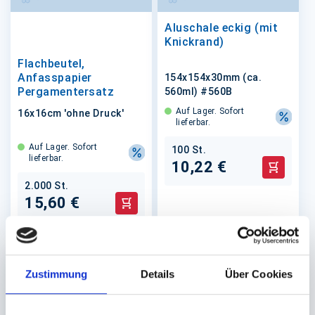
Aluschale eckig (mit
Knickrand)
Flachbeutel,
Anfasspapier
154x154x30mm (ca.
Pergamentersatz
560ml) #560B
Auf Lager. Sofort
16x16cm 'ohne Druck'
lieferbar.
Auf Lager. Sofort
100 St.
lieferbar.
10,22 €
In den 
2.000 St.
15,60 €
In den Warenkorb
Zustimmung
Details
Über Cookies