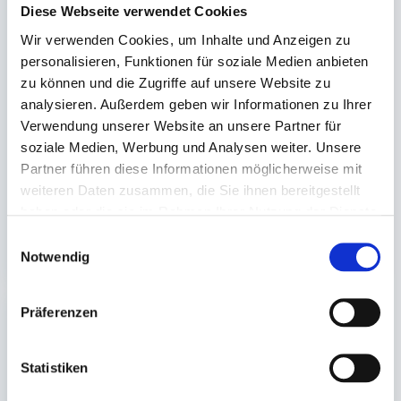
Diese Webseite verwendet Cookies
Wir verwenden Cookies, um Inhalte und Anzeigen zu
Foodcontainer,
Serviette,
personalisieren, Funktionen für soziale Medien anbieten
Dönerbox Pappe rund
Prägeserviette
zu können und die Zugriffe auf unsere Website zu
Zelltuch 1-lagig (weiß)
analysieren. Außerdem geben wir Informationen zu Ihrer
480ml 16oz, Ø 8,3x15,7
33x33cm 1/8 Falz (nur für
Verwendung unserer Website an unsere Partner für
(10)cm -Döner Motiv-
markenfreie Spender)
soziale Medien, Werbung und Analysen weiter. Unsere
Partner führen diese Informationen möglicherweise mit
Auf Lager. Sofort
Auf Lager. Sofort
lieferbar.
lieferbar.
weiteren Daten zusammen, die Sie ihnen bereitgestellt
haben oder die sie im Rahmen Ihrer Nutzung der Dienste
500 St.
5.000 St.
gesammelt haben.
39,40 €
31,90 €
Einwilligungsauswahl
In den Warenkorb
In den 
Notwendig
Präferenzen
Statistiken