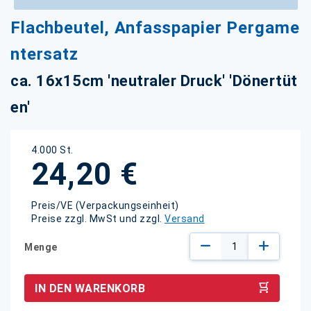
Zum
Flachbeutel, Anfasspapier Pergame
Anfang
der
ntersatz
Bildgalerie
springen
ca. 16x15cm 'neutraler Druck' 'Dönertüt
en'
4.000 St.
24,20 €
Preis/VE (Verpackungseinheit)
Preise zzgl. MwSt und zzgl.
Versand
Menge
IN DEN WARENKORB