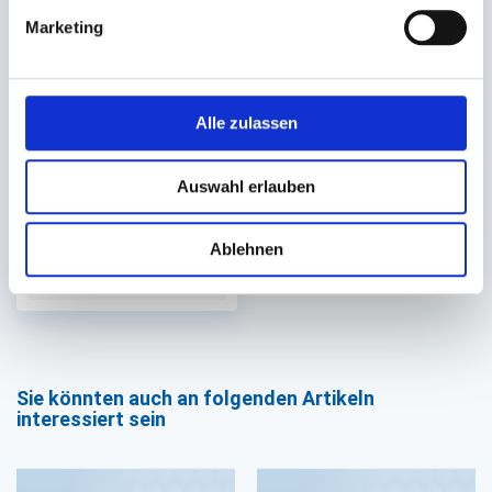
Marketing
Pappschale oval
Alle zulassen
9x14+3cm Nr. 21b (KU 51)
Auf Lager. Sofort
Auswahl erlauben
lieferbar.
2.000 St.
Ablehnen
46,40 €
In den Warenkorb
Sie könnten auch an folgenden Artikeln
interessiert sein